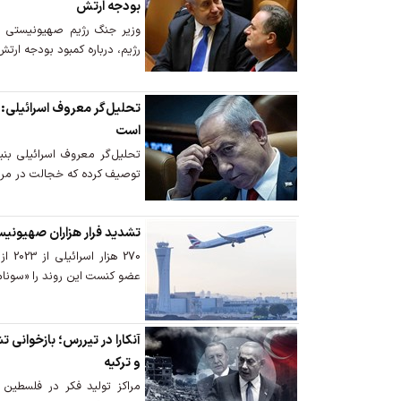
بودجه ارتش
وزیر جنگ رژیم صهیونیستی به
رژیم، درباره کمبود بودجه ارتش
تحلیل‌گر معروف اسرائیلی: ن
است
تحلیل‌گر معروف اسرائیلی بنیام
توصیف کرده که خجالت در مر
تشدید فرار هزاران صهیونیس
270 ه
عضو کنست این روند را «سونا
آنکارا در تیررس؛ بازخوانی ت
و ترکیه
مراکز تولید فکر در فلسطین 