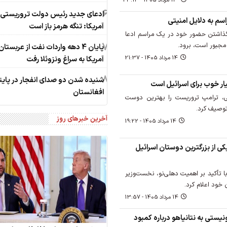
14 مرداد 1405 - 23:13
6
ادعای جدید رئیس دولت تروریستی
اسم به دلایل امنیتی
آمریکا: تنگه هرمز باز است
ه گذاشتن حضور خود در یک مراسم ادعا
7
 مجبور است، برود.
پایان 4 دهه واردات نفت از عربستان
14 مرداد 1405 - 21:37
آمریکا به سراغ ونزوئلا رفت
8
شنیده شدن دو صدای انفجار در پای
ار خوب برای اسرائیل است
افغانستان
، ترامپ تروریست را بهترین دوست
توصیف کرد.
آخرین خبرهای روز
14 مرداد 1405 - 19:22
ی از بزرگترین دوستان اسرائیل
 تأکید بر اهمیت دهلی‌نو، نخست‌وزیر
 خود اعلام کرد.
14 مرداد 1405 - 13:57
یستی به نتانیاهو درباره کمبود