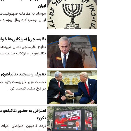
ایران
موساد به مقامات صهیونیست بر
ایران توصیه کرد روال روزمره خ
نظرسنجی| آمریکایی‌ها خواس
نتایج نظرسنجی نشان می‌دهد ن
نتانیاهو برای ارتکاب جنایت عل
تعریف و تمجید نتانیاهوی قا
نخست وزیر تروریست رژیم صهی
در کاخ سفید تمجید کرد.
اعتراض به حضور نتانیاهو در 
نکن»
تردد کامیون اعتراضی اطراف 