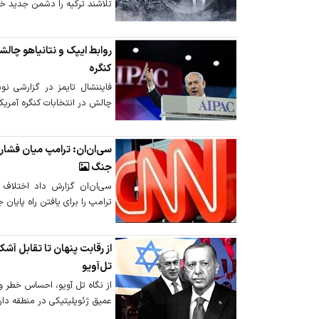
تلاشند ترکیه را دشمن جدید خو
روابط ایپک و نتانیاهو چالشی
کنگره
فایننشال تایمز در گزارشی نو
چالش در انتخابات کنگره آمریک
سی‌ان‌ان: ترامپ میان فشار ن
جنگ
سی‌ان‌ان گزارش داد اختلاف ن
ترامپ را برای یافتن راه پایا
از رقابت پنهان تا تقابل آشک
تل‌آویو
از نگاه تل آویو، احساس خطر و 
عمیق ژئوپلیتیکی در منطقه دارد