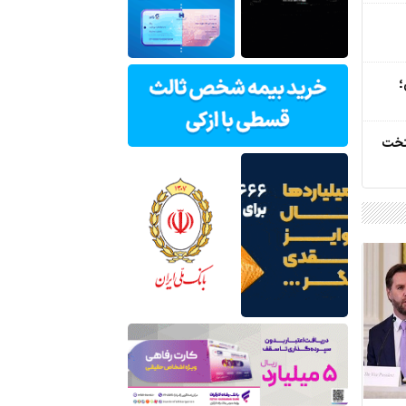
؛
تخت