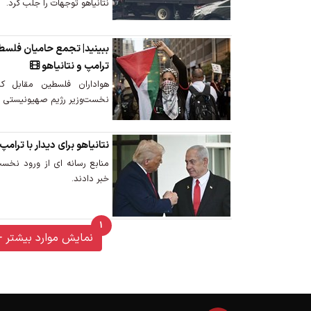
نتانیاهو توجهات را جلب کرد.
ببینید| تجمع حامیان فلسطی
ترامپ و نتانیاهو
هواداران فلسطین مقابل ک
نخست‌وزیر رژیم صهیونیستی به
نتانیاهو برای دیدار با ترام
منابع رسانه ای از ورود نخس
خبر دادند.
1
unread messages
نمایش موارد بیشتر