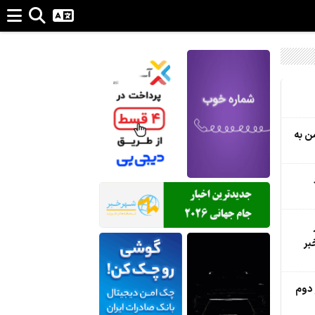
ن به
ر
بر
 دوم