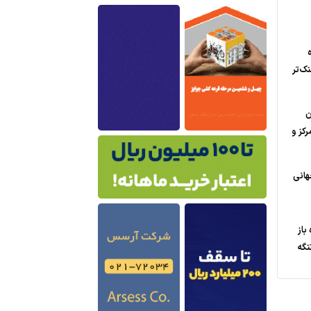
ه
ک‌تر
ن
رکز و
هانی
باز
نگه