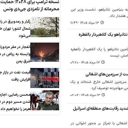
نسخه ترامپ برای 2028؛ حمایت
محرمانه از نامزدی جی‌دی ونس
 بنیامین نتانیاهو، نخست وزیر این
 هشدار داد.
رگبار و رعدوبرق در را
13 مرداد 1405 - 11:49
شمال کشور؛ تهران خن
تانیاهو یک کلاهبردار بالفطره
می‌شود
انفجار در مقر مزدورا
ین نتانیاهو را یک کلاهبردار بالفطره
وابسته به ریاض در م
امش نیست.
شرق یمن
13 مرداد 1405 - 09:20
قیمت نفت در بازار ج
ت از سرزمین‌های اشغالی
افزایش یافت
زار اسرائیلی از 2023 از سرزمین اشغالی خارج شده‌اند و یک
می مهاجرت» توصیف کرد.
محسن رضایی: اجازه 
13 مرداد 1405 - 02:07
شدن مسیر دوم در ت
شدید رقابت‌های منطقه‌ای اسرائیل
هرمز را نخواهیم داد
اشغالی با تمرکز بر محور اخوانی در