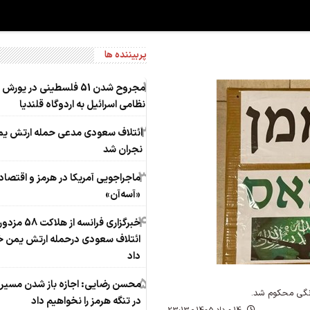
پربیننده ها
1
مجروح شدن 51 فلسطینی در یورش
نظامی اسرائیل به اردوگاه قلندیا
2
ائتلاف سعودی مدعی حمله ارتش یم
نجران شد
3
ماجراجویی آمریکا در هرمز و اقتصاد
«آسه‌آن»
4
خبرگزاری فرانسه از هلاکت 58 مزدو
ائتلاف سعودی درحمله ارتش یمن خ
داد
5
محسن رضایی: اجازه باز شدن مسیر
انگی محکوم شد.
در تنگه هرمز را نخواهیم داد