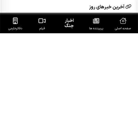
آخرین خبرهای روز
اخبار
انفجار در مقر مزدوران وابسته به ریاض در مرکز و شرق یمن
جنگ
صفحه اصلی
پربیننده ها
فیلم
دفاتر‌خارجی
محسن رضایی: اجازه باز شدن مسیر دوم در تنگه هرمز را
نخواهیم داد
خبرگزاری فرانسه از هلاکت 58 مزدور ائتلاف سعودی درحمله
ارتش یمن خبر داد
نظرسنجی رویترز: مردم آمریکا جنگ با ایران را عامل بی‌ثباتی
می‌دانند
والدین با تخلف سرویس مدارس چه کنند؟/ از هزینه اضافه تا
معطلی دانش‌آموز