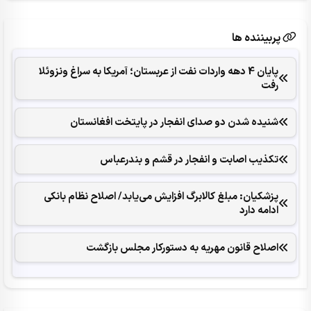
پربیننده ها
پایان 4 دهه واردات نفت از عربستان؛ آمریکا به سراغ ونزوئلا
رفت
شنیده شدن دو صدای انفجار در پایتخت افغانستان
تکذیب اصابت و انفجار در قشم و بندرعباس
پزشکیان: مبلغ کالابرگ افزایش می‌یابد/ اصلاح نظام بانکی
ادامه دارد
اصلاح قانون مهریه به دستورکار مجلس بازگشت