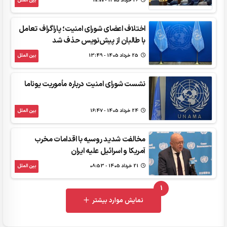
26 خرداد 1405 - 10:00
بین الملل
اختلاف اعضای شورای امنیت؛ پاراگراف تعامل
با طالبان از پیش‌نویس حذف شد
25 خرداد 1405 - 13:49
بین الملل
نشست شورای امنیت درباره مأموریت یوناما
24 خرداد 1405 - 16:47
بین الملل
مخالفت شدید روسیه با اقدامات مخرب
آمریکا و اسرائیل علیه ایران
21 خرداد 1405 - 08:53
بین الملل
1
UNREAD MESSAGES
نمایش موارد بیشتر