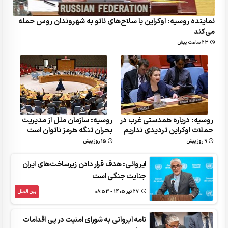
نماینده روسیه: اوکراین با سلاح‌های ناتو به شهروندان روس حمله
می‌کند
23 ساعت پیش
روسیه: درباره همدستی غرب در
روسیه: سازمان ملل از مدیریت
حملات اوکراین تردیدی نداریم
بحران تنگه هرمز ناتوان است
9 روز پیش
15 روز پیش
ایروانی: هدف قرار دادن زیرساخت‌های ایران
جنایت جنگی است
27 تير 1405 - 08:53
بین الملل
نامه ایروانی به شورای امنیت در پی اقدامات