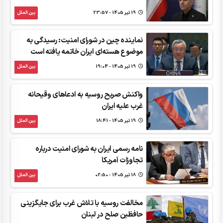
19 تير 1405 - 23:57
بین الملل
نماینده چین در شورای امنیت: رسیدگی به
موضوع هسته‌ای ایران خاتمه یافته است
19 تير 1405 - 19:04
بین الملل
واکنش صریح روسیه به ادعاهای وقیحانه
غرب علیه ایران
19 تير 1405 - 18:41
بین الملل
نامه رسمی ایران به شورای امنیت درباره
تجاوزات آمریکا
18 تير 1405 - 02:50
بین الملل
مخالفت روسیه با تلاش غرب برای جایگزینی
حافظین صلح در لبنان