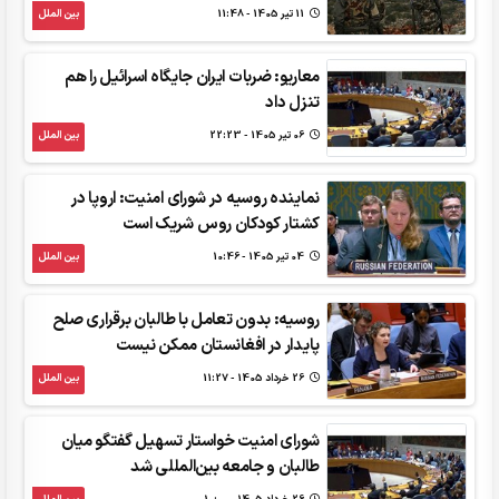
11 تير 1405 - 11:48
بین الملل
معاریو: ضربات ایران جایگاه اسرائیل را هم
تنزل داد
06 تير 1405 - 22:23
بین الملل
نماینده روسیه در شورای امنیت: اروپا در
کشتار کودکان روس شریک است
04 تير 1405 - 10:46
بین الملل
روسیه: بدون تعامل با طالبان برقراری صلح
پایدار در افغانستان ممکن نیست
26 خرداد 1405 - 11:27
بین الملل
شورای امنیت خواستار تسهیل گفتگو میان
طالبان و جامعه بین‌المللی شد