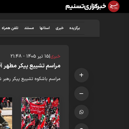
برگزیده
خبری
استانها
مستند
تلفن همراه
خبری
|
15 تير 1405 - 21:48
مراسم تشییع پیکر مطهر آقای
مراسم باشکوه تشییع پیکر رهبر ش