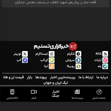
اقامه نماز بر پیکر رهبر شهید انقلاب در مسجد مقدس جمکران
RSS
تلگرام
اینستاگرام
توییتر
آپارات
سروش
آی‌گپ
گپ
بله
روبیکا
ایتا
درباره ما
ارتباط با ما
پربیننده‌ترین اخبار
پیوندها
بازار
قیمت ارز و طلا
لیگ ایران و جهان
تمامی حقوق محفوظ و متعلق به تسنیم می‌باشد
اخبار
جنگ
صفحه اصلی
پربیننده ها
فیلم
دفاتر‌خارجی