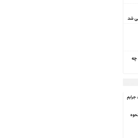
فی شد
 چه
ر وقوع 55درصد جرایم
نحوه