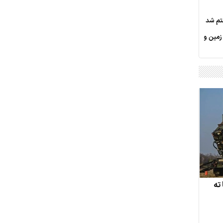
کس، 187 قطعه زمین و
ته