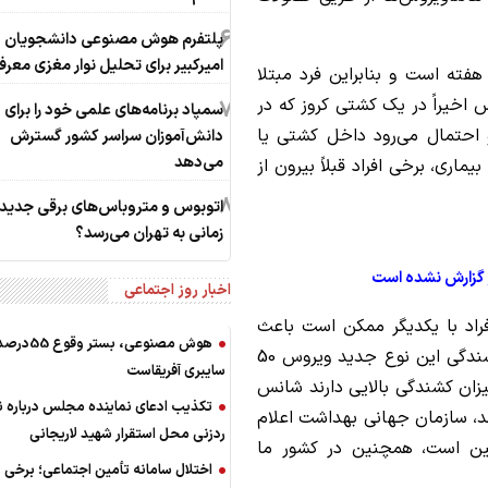
6
پلتفرم هوش مصنوعی دانشجویان
امیرکبیر برای تحلیل نوار مغزی معر
ئیسی ادامه داد: دوره کمون این بیماری یک تا 8 هفته است و بنابراین فرد مبتلا
اخیراً در یک کشتی کروز که در
7
سمپاد برنامه‌های علمی خود را برای
 احتمال می‌رود داخل کشتی یا
دانش‌آموزان سراسر کشور گسترش
می‌دهد
اری، برخی افراد قبلاً بیرون از
8
اتوبوس و متروباس‌های برقی جدید
زمانی به تهران می‌رسد؟
 گزارش نشده است
اخبار روز اجتماعی
افراد با یکدیگر ممکن است باعث
هوش مصنوعی، بست
انتقال انسان به انسان ویروس نیز بشود. میزان کشندگی این نوع جدید ویروس 50
سایبری آفریقاست
یزان کشندگی بالایی دارند شانس
تکذیب ادعای نماینده مجلس درباره 
ند، سازمان جهانی بهداشت اعلام
ردزنی محل استقرار شهید لاریجانی
ین است، همچنین در کشور ما
اختلال سامانه تأمین اجتماعی؛ برخی