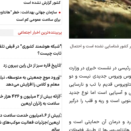
کشور گزارش نشده است
سازمان جهانی بهداشت: خطر "هانتاو
برای سلامت عمومی کم است
پربیننده‌ترین اخبار اجتماعی
1
 کشور شناسایی نشده است و احتمال
"شبکه هوشمند کشوری" در قبض تلف
ثابت چیست؟
2
تاریخ قاره سبز از دل راین بیرون زد
 رئیسی در نشست خبری در وزارت
یروس ویروس جدیدی نیست و دو
3
ورود موج جمعیتی به متوسطه، نیاز 
اویروس قدیم با تب و نارسایی
معلم و کلاس را افزایش می‌دهد
ی و آسیایی است اما نوع جدید
4
ارائه بیش از 2 میلیون 
ی است و ریه و قلب را درگیر
سلامت به زائران اربعین
5
بیش از 1.6میلیون خدمت سلامت د
رد و درمان آن حمایتی است و
اربعین/جزئیات فعالیت موکب‌های ش
سالم
تی برایش انجام می‌شود. 99.9 درصد هانتاویروس‌ها از طریق فضولات