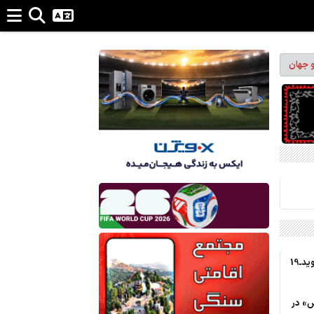
و جهان
«هانتاویروس» اصلاً شرایطی شبیه کووید‌ـ‌19
س» در