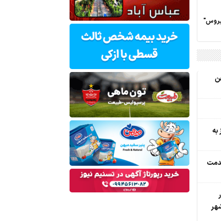
یروس"
ن
به
و 426 هزار خدمت
ر
هر