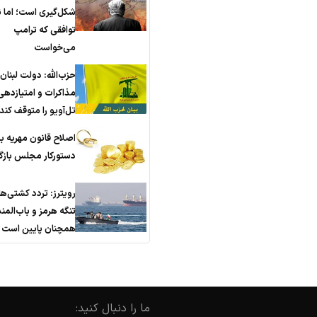
شکل‌گیری است؛ اما ن
توافقی که ترامپ
می‌خواست
حزب‌الله: دولت لبنان
مذاکرات و امتیازدهی
تل‌آویو را متوقف کند
اصلاح قانون مهریه ب
دستورکار مجلس باز
رویترز: تردد کشتی‌ها
تنگه هرمز و باب‌الم
همچنان پایین است
ما را دنبال کنید: