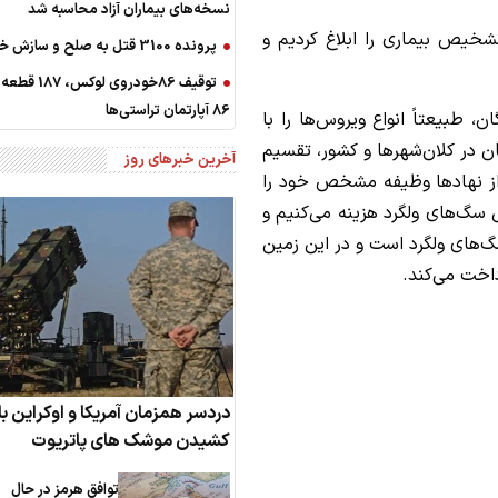
نسخه‌های بیماران آزاد محاسبه شد
شخیص بیماری را ابلاغ کردیم و
پرونده 3100 قتل به صلح و سازش ختم شد
توقیف 86خودروی لو
86 آپارتمان تراستی‌ها
، طبیعتاً انواع ویروس‌ها را با
ن در کلان‌شهرها و کشور، تقسیم
آخرین خبرهای روز
از نهادها وظیفه مشخص خود را
ش سگ‌های ولگرد هزینه می‌کنیم و
گ‌های ولگرد است و در این زمین
داخت می‌کند.
دردسر همزمان آمریکا و اوکراین با 
کشیدن موشک های پاتریوت
توافق هرمز در حال