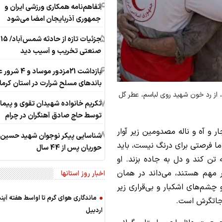
4
تفاهم‌نامه همکاری ورزشی ایران و
جمهوری آذربایجان امضا می‌شود
5
جز
صنعتی تخریب و آسیب دید
6
بازداشت 21مزدور موساد 
باندهای مسلح شرارت در استان کرما
م، از رد خون شهید روی لباسم، عطر گل
7
تکریم خانواده شهیدان تقوی و پیما
توسط حاج صادق آهنگران در چرام
 و آه و ناله مصدومین زیر آوار
8
شناسایی پیکر نوجوان شهید حسین
 اما فرصتی برای درنگ نیست، باید
حوریان پس از 44 سال
 تن کند و دل به جاده بزند. او
 مهم هستند، می‌داند در همان
اخبار روز استانها
چشم‌های اشکبار و بی‌قراری زیر
ماندگاری هوای گرم تا اواسط هفته آیند
نجاتگرش است.
اردبیل