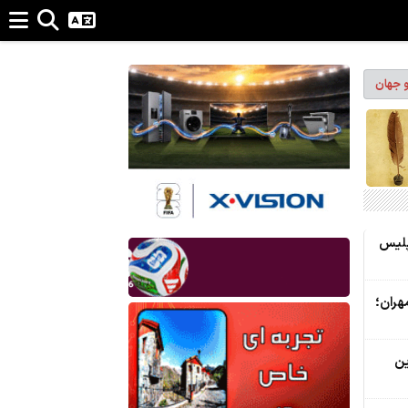
و جهان
پلیس
هران؛
ین