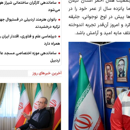
 واکنش سریع جمعیت هلال احمر استان گیلان
ساماندهی کارگران ساختمانی شیراز ه
پانزده سال از عمر خود را در
می‌شود
 پیش در اوج نوجوانی، جلیقه
بانوان هنرمند اردبیلی در فستیوال جه
 و امروز آن‌قدر تجربه اندوخته
ترکیه درخشیدند
لف مایه امید و آرامش باشد.
دیپلماسی علم و فناوری، اقتدار ایران را
همراه دارد
ساماندهی موزه اختصاصی مسجد عالی
اردبیل
آخرین خبرهای روز