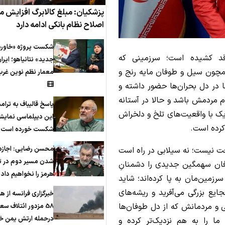
پزشکیان: مبلغ کالابرگ افزایش می
اصلاح نظام بانکی ادامه دارد
شکست پروژه «خاورم
 قد کشیده است؛ سرزمینی که
جدید» نتانیاهو؛ ایرا
همچون سیل و طوفان مایه رنج و
معمار نظم نوین غرب
 در دل بحران‌ها حضور داشته و
ام مردمش باشد و حالا در آستانه
پاسخ قالیباف به ترام
یک با واقعیت‌های تلخ و دلخراش
این دیپلماسی نمایش
کرده است.
شکست خورده است
محسن رضایی: اجازه 
عت نیست؛ نه سیلابی در راه است
شدن مسیر دوم در ت
طوفان سهمگین جدیدی را دشمنانِ
هرمز را نخواهیم داد
سرزمین‌مان به پا کرده‌اند؛ شاید
ایع بزرگی می‌آفرید و ریشه‌های
خبرگزاری فرانسه از ه
ی و مردمانش که از دل طوفان‌ها
58 مزدور ائتلاف س
درحمله ارتش یمن خب
ه ما را به‌ هم نزدیک‌تر کرده و