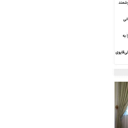
وشمند
انی
 به
‌قاپوی