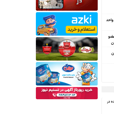
ئیات تازه از حادثه شمس‌آباد/ 15 واحد
و 4 شرور عضو
ن
ن
ه در