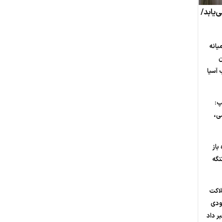
‌یابد/
یانه
ن
 آسیا
پ:
ی،
باز
نگه
لاکت
عودی
ر داد