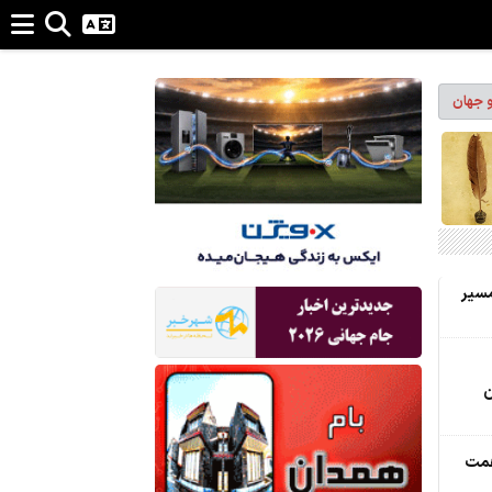
و جهان
مسیر
ن
ب اقتصاد زنجان/ 73 همت