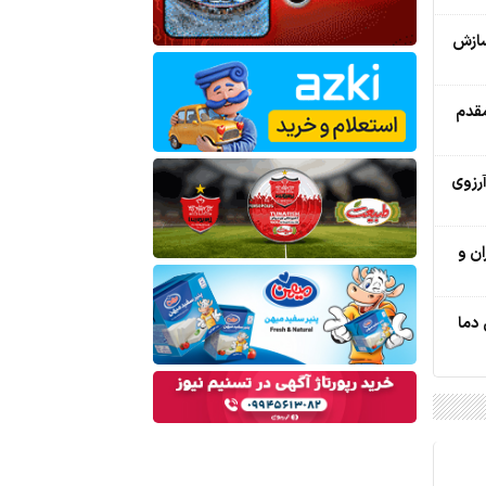
سازش
مقدم
رزوی
ان و
دما