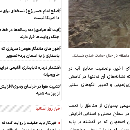
4
صلح امام حسن(ع) نسخه‌ای برای 
با آمریکا نیست
5
آیت‌الله عبادی‌زاده: رسانه‌ها در خط 
جنگ روایت‌ها قرار دارند
6
خون‌های ماندگار|هومن؛ سربازی که آ
ات منطقه در حال خشک شدن هستند.
پاسداری را به آسمان برد+تصویر
7
هشدار درباره ناپایداری اقلیمی در ایر
ی اخیر، وضعیت منابع آب در
خاورمیانه
ه نشانه‌های آن نه‌تنها در کاهش
زمینی و تغییر الگوهای سنتی
8
تثبیت هوا در خراسان رضوی/افزایش 
از روز سه شنبه
یطی بسیاری از مناطق را تحت
اخبار روز استانها
ی را در سطح محلی و استانی افزایش
 اصفهان که در گذشته بر پایه
خبرنگار باید حقیقت را روایت کند؛ نه