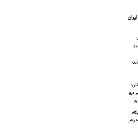
ایران
ند
اری
کلن:
در دریا
یم
گاه
ه رهبر