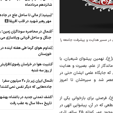
شانزدهم مردادماه
3
ببینید| از مالی تا ساحل عاج در جاده 
مهر رهبر شهید در قلب آفریقا
4
شمال در محاصره سوداگران زمین؛ 
جنگل و ساحل قربانی ویلاسازی می‌
ن در مسیر هدایت و پیشرفت جامعه را
5
تداوم هوای گرما طی هفته آینده در
خوزستان
(ع)، نهمین پیشوای شیعیان، با
6
تثبیت هوا در خراسان رضوی/افزایش 
اندگار از علم، بصیرت و هدایت
از روز سه شنبه
ی که جایگاه علمی ایشان حتی در
7
ر شد و سیره‌شان تا امروز
شمال ایران زیر بار 20 میلیون سفر؛
جاده‌هایی که دیگر نفس نمی‌کشند!
8
کشف تمدنی جدید در باغشاه بهشهر
 فرصتی برای بازخوانی یکی از
تاریخ 1500 سال به عقب رفت
عی که در آن، پیشوایی الهی در
سنین کودکی بر عهده شخصیتی قرار گرفت که با وجود عمر کوتاه 25 ساله، اثری