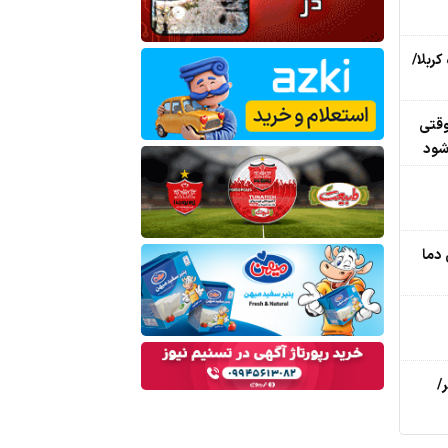
کربلا/
وقتی
شود
دما
/