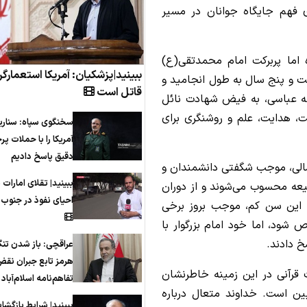
ی فهم جایگاه جوانان در مسیر
ه اما پربرکت امام محمدتقی(ع)
ببینید|پزشکیان: آمریکا استعمارگر
ت و پنج سال به طول انجامید و
قاتل است
ه عباسی، به فیض شهادت نائل
کت، هدایت، علم و روشنگری برای
سخنگوی سپاه: سناری
آمریکا را با حملات پرح
دقیق‌ پاسخ دادیم
سالی، موجب شگفتی دانشمندان و
ببینید| تقلای امارات 
عه محسوب می‌شوند و از دوران
احیای نفوذ در جنوب
ه این سن کم، موجب بروز برخی
ود، اما خود امام بزرگوار با
خ دادند.
عراقچی: باز شدن تنگ
هرمز تابع جبران نق
قرآنی در این زمینه خاطرنشان
تفاهم‌نامه اسلام‌آبا
بیین است. خداوند متعال درباره
ببینید| شرایط بازگشا