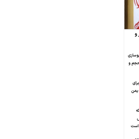
 و
وسازی
جم‌‌ و
برای
 یمن
ه
ض
د است
یی