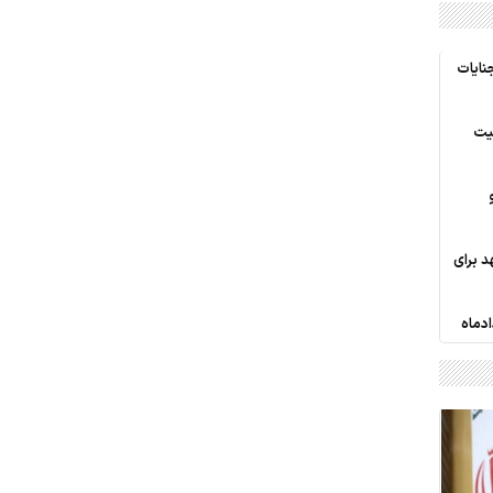
نایات
نیت
 برای