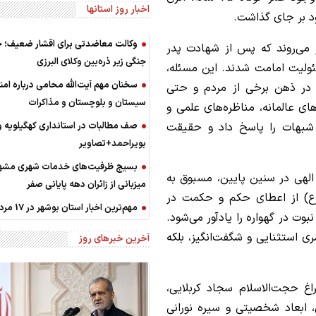
اخبار روز استانها
ود بر جای گذاشت.
وکالت معاضدتی برای اقشار ضعیف؛ ج
 می‌روند که پس از شهادت پدر
جنگی زیر ذره‌بین وکلای البرزی
سئولیت امامت شدند. این مسئله،
سخنان مهم آیت‌الله محامی درباره ام
 در ذهن برخی از مردم و حتی
سیستان و بلوچستان و مذاکرات
ای عالمانه، مناظره‌های علمی و
صف مطالبات در استانداری کهگیلویه و
 شبهات را پاسخ داد و حقیقت
بویراحمد+تصاویر
بسیج ظرفیت‌های خدمات شهری مشهد
 الهی در سنین پایین، مسبوق به
میزبانی از زائران دهه پایانی صفر
ع) از اعطای حکم و حکمت در
مهم‌ترین اخبار استان بوشهر در 17 مردادماه
ت در گهواره را یادآور می‌شود.
مری استثنایی و شگفت‌انگیز، بلکه
آخرین خبرهای روز
غ حجت‌الاسلام سجاد کربلایی،
 ابعاد شخصیتی و سیره نورانی