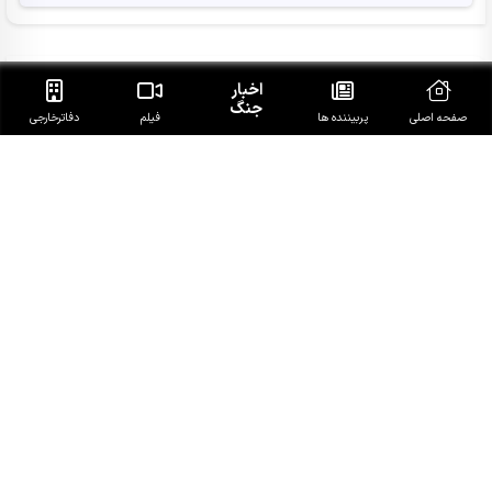
آخرین خبرهای روز
اخبار
جنگ
صفحه اصلی
پربیننده ها
فیلم
دفاتر‌خارجی
عراقچی: اکنون هیچ مذاکره‌ای با آمریکا نداریم
سخنگوی پلیس: مظنون اصلی قتل حمیدرضا رجب‌زاده دستگیر
شد
ببینید| گوشه‌ای از مصائب خبرنگاری/ دیدن این فیلم را از دست
ندهید
دستگیری متهم متواری مخل نظام ارزی کشور در پیرانشهر
دموکرات‌ها: دادستان کل آمریکا شریک فساد ترامپ است