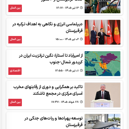
16 تير 1405 - 12:17
بین الملل
دیپلماسی انرژی و نگاهی به اهداف ترکیه در
قرقیزستان
06 تير 1405 - 15:00
بین الملل
از امیرآباد تا آستارا: نگین ترانزیت ایران در
کریدور شمال-جنوب
01 تير 1405 - 12:55
اقتصادی
تاکید بر همگرایی و دوری از رقابتهای مخرب
آسیای مرکزی در مجمع تاشکند
28 خرداد 1405 - 17:47
بین الملل
توسعه پهپادها و ربات‌های جنگی در
قرقیزستان