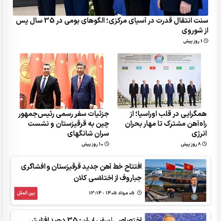
سنت انتقال قدرت در آسیای مرکزی؛ الگوهای بومی در 35 سال پس
از شوروی
1 روز پیش
همگرایی در قلب اوراسیا؛ از
جزئیات سفر رسمی رئیس‌جمهور
راه‌آهن مشترک تا مهار بحران
چین به قرقیزستان و نشست
انرژی
سران شانگهای
8 روز پیش
10 روز پیش
افتتاح خط‌ آهن جدید قرقیزستان و افشاگری
جباروف از اختلاسی کلان
05 مرداد 1405 - 13:14
بین الملل
اختصاصی| سفیر ایران: 35 درصد افزایش