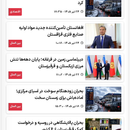
کرد
24 تير 1405 - 18:35
اقتصادی
افغانستان تأمین‌کننده جدید مواد اولیه
صنایع فلزی قزاقستان
24 تير 1405 - 10:18
بین الملل
دیپلماسی زمین در فرغانه؛ پایان دهه‌ها تنش
مرزی ازبکستان و قرقیزستان
22 تير 1405 - 11:02
بین الملل
بحران زودهنگام سوخت در آسیای مرکزی؛
آماده‌باش برای زمستان سخت
18 تير 1405 - 15:30
بین الملل
بحران پالایشگاهی در روسیه و درخواست
کمک قرقیزستان از 6 کشور