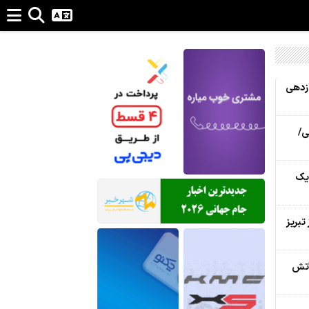
ازدهی
ی/
 یک
تبریز
آتش