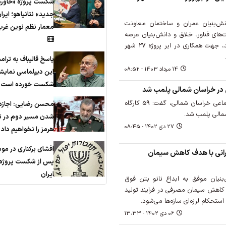
شکست پروژه «خاورم
جدید» نتانیاهو؛ ایرا
نش‌بنیان عمران و ساختمان معاونت
معمار نظم نوین غرب
‌های فناور، خلاق و دانش‌بنیان عرصه
شهرسازی به‌ویژه شهر هوشمند، جهت همکاری در ابر پروژه 27 شهر
پاسخ قالیباف به ترام
14 مرداد 1403 - 08:52
این دیپلماسی نمایش
شکست خورده است
مدیرکل تعاون، کار و رفاه اجتماعی خراسان شمالی، گفت: 59 کارگاه
محسن رضایی: اجازه 
مالی پلمب شد.
شدن مسیر دوم در ت
27 دی 1402 - 08:45
هرمز را نخواهیم داد
افشای برکناری در مو
رانی با هدف کاهش سیمان
پس از شکست پروژه 
ایران
ان موفق به ابداع نانو بتن فوق
 کاهش سیمان مصرفی در فرایند تولید
تحکام لرزه‌ای سازه‌ها می‌شود.
06 دی 1402 - 13:33