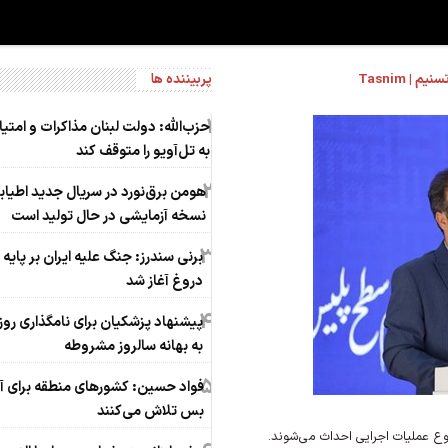
 Tasnim
پربیننده ها
1
حزب‌الله: دولت لبنان مذاکرات و امتی
به تل‌آویو را متوقف کند
2
هومن برق‌نورد در سریال جدید اطیاب
نسخه آزمایشی در حال تولید است
3
برنی سندرز: جنگ علیه ایران بر پایه
دروغ آغاز شد
4
پیشنهاد پزشکیان برای نامگذاری روز 
به بهانه سالروز مشروطه
5
فواد حسین: کشورهای منطقه برای 
بس تلاش می‌کنند
روع عملیات اجرایی احداث می‌شوند.