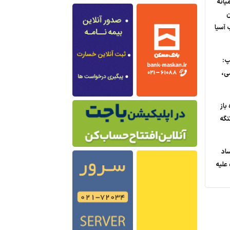
یانه
ن
 آسیا
پ:
ی،
باز
نگه
ساد
علیه