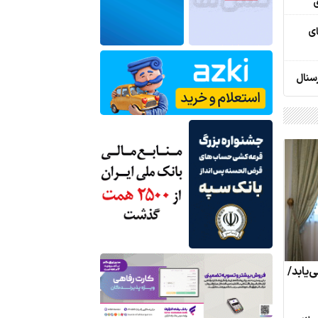
ی
ریای
سنال
‌یابد/