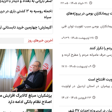
6
سفر بارزانی به بغداد و دیدار با الزید
21 خرداد 1405 - 22:05
7
حمله روسیه به 3 کشتی باری در د
 پیمانکاران بومی در پروژه‌های
سیاه
8
پیمانکاران بومی سبب تقویت توان فنی
گیمارش؛ چهارمین خرید تابستانی آر
28 ارديبهشت 1405 - 09:39
آخرین خبرهای روز
م را تکرار کنند
رسی حرف عامیانه مردم را مطرح کرده و
09 ارديبهشت 1405 - 17:11
ح 36 طرح ملی پیشران در استان اردبیل در اولویت
پزشکیان: مبلغ کالابرگ افزایش می
23 فروردين 1405 - 14:07
اصلاح نظام بانکی ادامه دارد
همکاری شرکت‌های دانش‌بنیان در ابرپروژه احداث 27 شهر