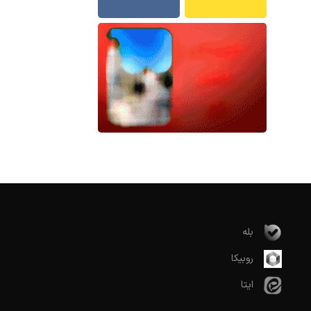
بله
روبیکا
ایتا