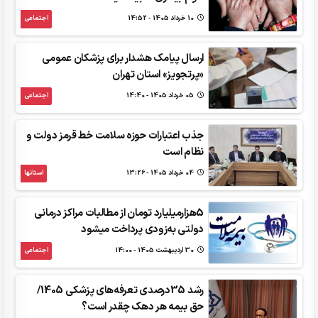
10 خرداد 1405 - 14:52
اجتماعی
ارسال پیامک هشدار برای پزشکان عمومی
«پرتجویز» استان تهران
05 خرداد 1405 - 14:40
اجتماعی
جذب اعتبارات حوزه سلامت خط قرمز دولت و
نظام است
04 خرداد 1405 - 13:26
استانها
5هزارمیلیارد تومان از مطالبات مراکز درمانی
دولتی به‌زودی پرداخت می‎شود
30 ارديبهشت 1405 - 14:00
اجتماعی
رشد 35درصدی تعرفه‌های پزشکی 1405/
حق بیمه هر دهک چقدر است؟