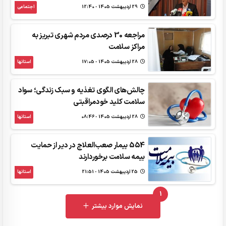
29 ارديبهشت 1405 - 12:40
اجتماعی
مراجعه 30 درصدی مردم شهری تبریز به
مراکز سلامت
28 ارديبهشت 1405 - 17:05
استانها
چالش‌های الگوی تغذیه و سبک زندگی؛ سواد
سلامت کلید خودمراقبتی
28 ارديبهشت 1405 - 08:46
استانها
554 بیمار صعب‌العلاج در دیر از حمایت
بیمه سلامت برخوردارند
25 ارديبهشت 1405 - 21:51
استانها
1
UNREAD MESSAGES
نمایش موارد بیشتر