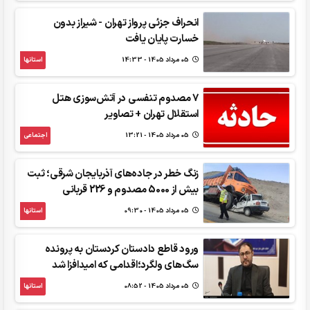
انحراف جزئی پرواز تهران - شیراز بدون
خسارت پایان یافت
05 مرداد 1405 - 14:33
استانها
7 مصدوم تنفسی در آتش‌سوزی هتل
استقلال تهران + تصاویر
05 مرداد 1405 - 13:21
اجتماعی
زنگ خطر در جاده‌های آذربایجان شرقی؛ ثبت
بیش از 5000 مصدوم و 226 قربانی
05 مرداد 1405 - 09:30
استانها
ورود قاطع دادستان کردستان به پرونده
سگ‌های ولگرد؛اقدامی که امیدافزا شد
05 مرداد 1405 - 08:52
استانها