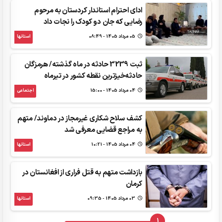
ادای احترام استاندار کردستان به مرحوم
رضایی که جان دو کودک را نجات داد
05 مرداد 1405 - 08:49
استانها
ثبت 3239 حادثه در ماه گذشته/ هرمزگان
حادثه‌خیزترین نقطه کشور در تیرماه
04 مرداد 1405 - 15:00
اجتماعی
کشف سلاح شکاری غیرمجاز در دماوند/ متهم
به مراجع قضایی معرفی شد
04 مرداد 1405 - 10:21
استانها
بازداشت متهم به قتل فراری از افغانستان در
کرمان
03 مرداد 1405 - 09:35
استانها
1