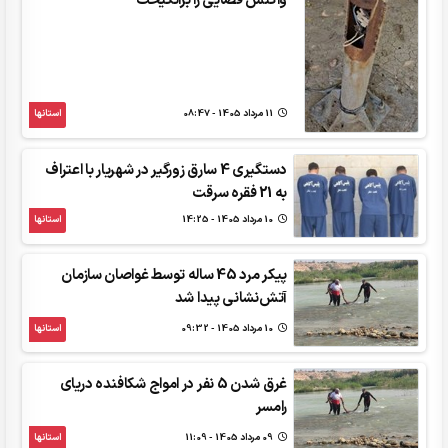
واکنش قضایی را برانگیخت
11 مرداد 1405 - 08:47
استانها
دستگیری 4 سارق زورگیر در شهریار با اعتراف
به 21 فقره سرقت
10 مرداد 1405 - 14:25
استانها
پیکر مرد 45 ساله توسط غواصان سازمان
آتش‌نشانی پیدا شد
10 مرداد 1405 - 09:32
استانها
غرق شدن 5 نفر در امواج شکافنده دریای
رامسر
09 مرداد 1405 - 11:09
استانها