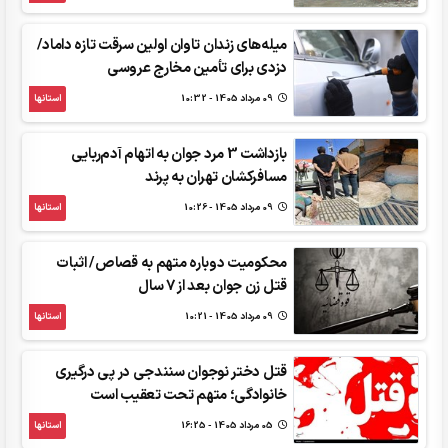
میله‌های زندان تاوان اولین سرقت تازه داماد/
دزدی برای تأمین مخارج عروسی
09 مرداد 1405 - 10:32
استانها
بازداشت 3 مرد جوان به اتهام آدم‌ربایی
مسافرکشان تهران به پرند
09 مرداد 1405 - 10:26
استانها
محکومیت دوباره متهم به قصاص/ اثبات
قتل زن جوان بعد از 7 سال
09 مرداد 1405 - 10:21
استانها
قتل دختر نوجوان سنندجی در پی درگیری
خانوادگی؛ متهم تحت تعقیب است
05 مرداد 1405 - 16:25
استانها