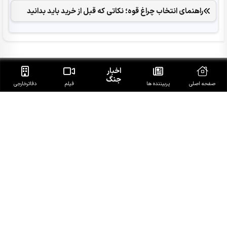
راهنمای انتخاب چراغ قوه؛ نکاتی که قبل از خرید باید بدانید
آخرین خبرهای روز
اخبار
جنگ
صفحه اصلی
پربیننده ها
فیلم
دفاتر‌خارجی
پزشکیان با رهبر معظم انقلاب اسلامی دیدار و گفت‌وگو کرد
امیر جهانشاهی: پای نظامی آمریکایی به ایران باز شود آن را قطع
می‌کنیم
جزئیات عملیات مهم ارتش یمن در المخا؛ هلاکت چندین
نظامی سعودی
ترامپ با جنگ علیه ایران برتری جمهوری‌خواهان در امنیت ملی
را از بین برد