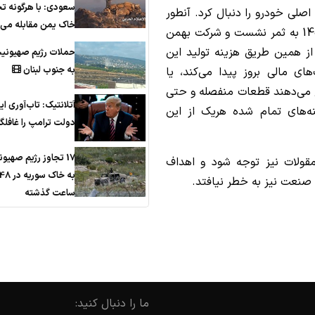
سعودی: با هرگونه ت
صلی خودرو را دنبال کرد. آنطور
خاک یمن مقابله می‌ک
که مدیران این مجموعه گفته‌اند این استراتژی در 1401 به ثمر نشست و شرکت بهمن
ز همین طریق هزینه تولید این
حملات رژیم صهیونی
به جنوب لبنان
ی مالی بروز پیدا می‌کند، یا
 می‌دهند قطعات منفصله و حتی
آتلانتیک: تاب‌آوری ای
نه‌های تمام شده هریک از این
دولت ترامپ را غافلگی
17 تجاوز رژیم صهیو
مقولات نیز توجه شود و اهداف
به خاک سوریه در 
 صنعت نیز به خطر نیافتد.
ساعت گذشته
ما را دنبال کنید: