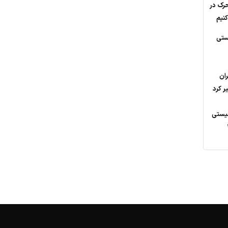
حرک در
نیم
ستی
ران
ر کرد
نیستی
48