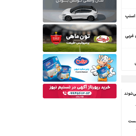
 اسنپ
 غربی
ی‌شوند
نشست