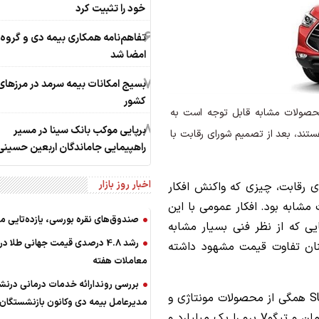
خود را تثبیت کرد
6
تفاهم‌نامه همکاری بیمه دی و گروه
امضا شد
7
بسیج امکانات بیمه سرمد در مرزهای
کشور
حصولات مشابه قابل توجه است به
8
برپایی موکب بانک سینا در مسیر
تند، بعد از تصمیم شورای رقابت با
راهپیمایی جاماندگان اربعین حسینی
اخبار روز بازار
ای رقابت، چیزی که واکنش افکار
ابه بود. افکار عمومی با این
صندوق‌های نقره بورسی، یازده‌تایی م
 که از نظر فنی بسیار مشابه
رشد 4.8 درصدی قیمت جهانی طلا در
نان تفاوت قیمت مشهود داشته
معاملات هفته
بررسی روندارائه خدمات درمانی در
برای مثال JAC S5 و فیدلیتی 5نفر و تیگو 7پرو SUV همگی از محصولات مونتاژی و
مدیرعامل بیمه دی وکانون بازنشستگان
مشابه یکدیگرند اما فیدلیتی را حدود 991میلیون تومان و تیگو7 پرو را یک میلیارد و