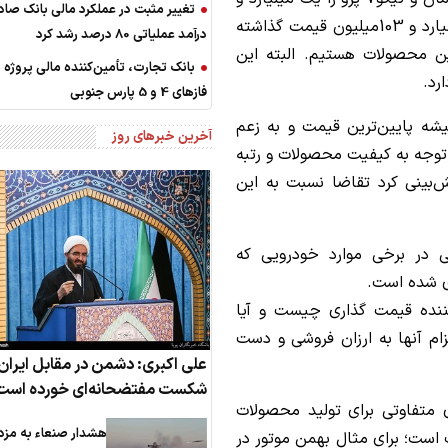
تغییر مثبت در عملکرد مالی بانک صاد
266میلیون تومان و جکS5 کرمان موتور را یک میلیارد و 103میلیون قیمت گذاشته
درآمد عملیاتی 80 درصد رشد کرد
ت 300میلیونی بین این محصولات هستیم. البته این
بانک تجارت، تأمین‌کننده مالی پروژه ب
رد.
فازهای 4 و 5 پارس جنوبی
شه پایین‌ترین قیمت و به زعم
آخرین خبرهای روز
 توجه به کیفیت محصولات و رتبه
بینی کرد تقاضا نسبت به این
 در برخی موارد خودرویی که
ری شده است.
ده قیمت گذاری چیست و آیا
ام آنها به ارزان فروشی و دست
علی اکبری: دشمن در مقابل ایران
شکست مفتضحانه‌ای خورده است
ی متفاوتی برای تولید محصولات
هشدار صنعاء به مزد
 است؛ برای مثال بهمن موتور در