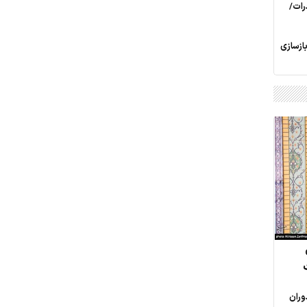
رات/
ازسازی
وران