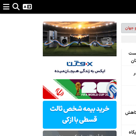
و جهان
شست
ان
ر
 کاهش
جایگاه