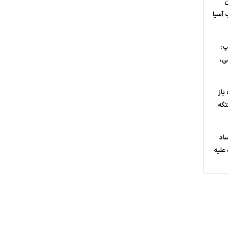
ن
 آسیا
پ:
ی،
باز
نگه
ساد
علیه