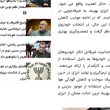
جدید» نتانیاهو؛ ایرا
د، حائز اهمیت واقع می شود.
معمار نظم نوین غرب
انرژی بهینه، به صرفه‌جویی در
مند، که در ادامه موجب کاهش
پاسخ قالیباف به ترام
 این حال، در انتخاب خودروی
این دیپلماسی نمایش
نظر گرفت و تصمیم‌گیری بهتری
شکست خورده است
محسن رضایی: اجازه 
شدن مسیر دوم در ت
ذابیت غیرقابل انکار خودروهای
هرمز را نخواهیم داد
ن خودروها به دلیل استفاده از
 و کارآمدتر را ارائه می‌دهند.
افشای برکناری در مو
ق ترمزگیری و تولید انرژی در حین
پس از شکست پروژه 
ایران
صرف سوخت و کاهش آلودگی هوا
ان استفاده از موتور بنزینی و
 بهینه ترین حالت ممکن از انرژی