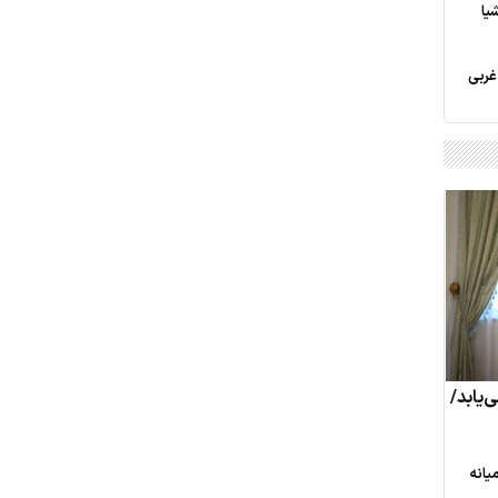
یا
غربی
‌یابد/
یانه