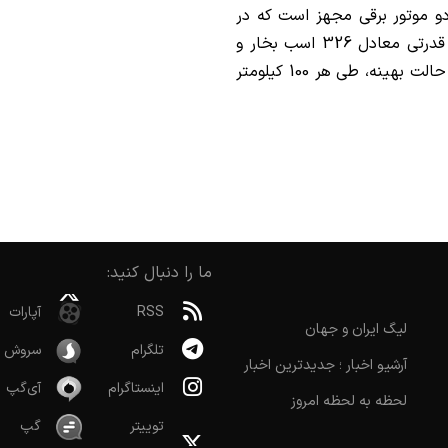
ینی و دو موتور برقی مجهز است که در
صورت فول شارژ بودن باتری و باک بنزین، می‌تواند قدرتی معادل 326 اسب بخار و
گشتاور 510 نیوتن متر را تولید کند. این خودرو در حالت بهینه، طی هر 100 کیلومتر
ما را دنبال کنید:
RSS
آپارات
لیگ ایران و جهان
تلگرام
سروش
آرشیو اخبار ؛ جدیدترین اخبار
اینستاگرام
آی‌گپ
لحظه به لحظه امروز
توییتر
گپ