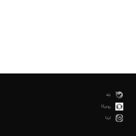
بله
روبیکا
ایتا