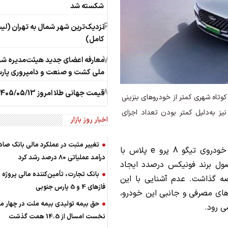
شکسته شد
6
نزدیک‌ترین شهر شمال به تهران (ل
کامل)
7
معارفه اعضای جدید هیئت‌مدیره ش
ملی کشت و صنعت و دامپروری پار
8
قیمت جهانی طلا امروز 1405/05/13
تاه شهری کمتر از خودروهای بنزینی
یز به‌دلیل کمتر بودن تعداد اجزای
اخبار روز بازار
تغییر مثبت در عملکرد مالی بانک صاد
، مدت کوتاهی است که خودروی تیگو 8 پرو e پلاس با
درآمد عملیاتی 80 درصد رشد کرد
صول برند فونیکس درصدد ایجاد
بانک تجارت، تأمین‌کننده مالی پروژه ب
ه گذاشت. عدم آشنایی با این
فازهای 4 و 5 پارس جنوبی
 های مصرفی و جانبی این خودرو،
حق بیمه تولیدی بیمه ملت در چهار ما
ی رود.
نخست امسال از 14.5 همت گذشت