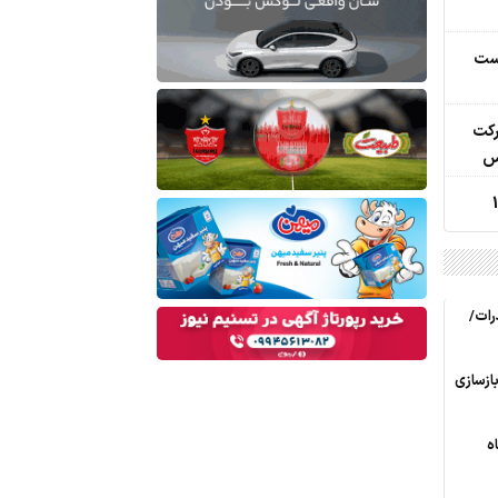
یست
رکت
س
رات/
ازسازی
ه