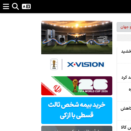
و جهان
بخشید
ه
 کاهش
 کالا