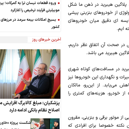
ورود قطعات نیسان ترا به گمرکات؛ پرش
 پلاگین هیبرید در ذهن ما شکل
موبیلیتی فرآیند ترخیص را آغازکرد
لوژی از خودروهای بنزینی پیشی
بسیج امکانات بیمه سرمد در مرزهای 
ایسه ای دقیق میان خودروهای
کشور
ه ایم.
آخرین خبرهای روز
ی در صحت آن اتفاق نظر داریم،
گین هیبرید می باشد.
رید در مسافت‌های کوتاه شهری
یرات و نگهداری این خودروها نیز
هش می‌یابد. از این‌رو، مالکان
از خودرو، هزینه‌های کمتری را
پزشکیان: مبلغ کالابرگ افزایش می
اصلاح نظام بانکی ادامه دارد
ی از موتور برقی و بنزینی، مقرون
شکست پروژه «خاورم
ن نکته خصوصا برای افرادی که