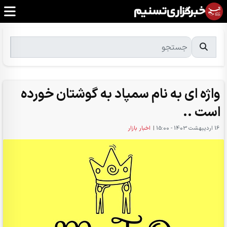
واژه ای به نام سمپاد به گوشتان خورده
است ..
16 ارديبهشت 1403 - 15:00
|
اخبار بازار