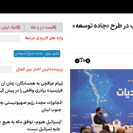
 در طرح «جاده توسعه»
قیمت ارز و طلا
لیگ ایران 
واژه های کاربردی مرتبط
کشور عراق
محمد شیاع السودانی
پربیننده‌ترین اخبار بین الملل
1
پیام عراقچی به همسایگان: زمان آن
فرارسیده برادری واقعی را در پیش گی
2
تجاوزات مجدد رژیم صهیونیستی به
جنوب لبنان
3
یسرائیل هیوم: توافق مکه به هیچ ع
علیه اسرائیل نیست