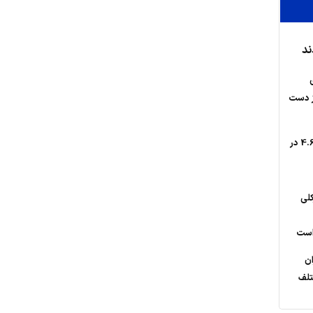
ند
از دست
وقوع زلزله با بزرگای 4.6 در
کلی
 است
ان
تلف