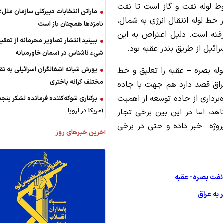
 لوله نفت و گاز است تا نفت
ماراتن انتخابات دبیرکلی سازمان ملل
 خط لوله انتقال انرژی به شمال،
نامزدها همچنان باز است
فته است. دلیل اعتراض به این
ببینید|انتشار تصاویر محرمانه از تعق
رائیل از طریق بندر عقبه بود.
شیء ناشناس در آسمان خاورمیانه
وله بصره – عقبه را تعلیق و خط
یورش شبانه اشغالگران اسرائیلی به نق
مختلف کرانه باختری
 عراق قصد دارد هم جهت با جاده
‌برداری از جاده توسعه از اهمیت
برکناری شوکه‌کننده فرمانده لشکر پنج
آمریکا در اروپا
د، اما در این بین برخی تجار
پروژه خبر داده و حتی در برخی
آخرین خبرهای روز
نفت بصره- عقبه
به عراق