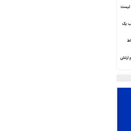
؛ لیست
یب یک
اط
م ارتش