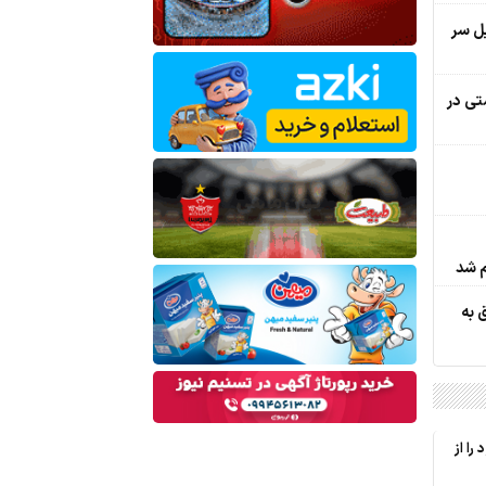
یل سر
تی در
م شد
 به
را از