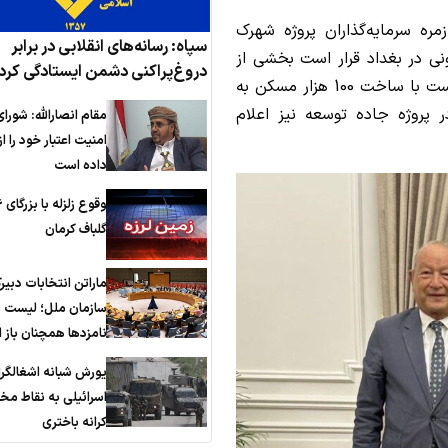
ره سرمایه‌گذاران پروژه شهرک
سپاه: رسانه‌های انقلابی در برابر
 در بغداد قرار است بخشی از
دروغ‌پراکنی دشمن ایستادگی کرد
معضل مسکن در عراق را حل کند. این پروژه قرار است با ساخت 100 هزار مسکن به
ر پروژه جاده توسعه نیز اعلام
مقام انصارالله: شورای
امنیت اعتبار خود را 
داده است
گلباف کرمان
ماراتن انتخابات دبیر
سازمان ملل؛ لیست
نامزدها همچنان باز
یورش شبانه اشغالگر
اسرائیلی به نقاط مخ
کرانه باختری