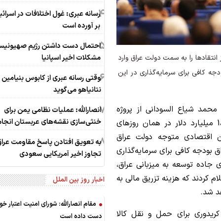
4
رسانه عبری: غول اختلافات در اسرائ
بر آورده است
5
احتمال دست داشتن رژیم صهیونیس
لیارد دلاری موجی از انتقادها را به سمت دولت عراق وارد
مشکلات اخیر اسپانیا
جه کافی برای سرمایه‌گذاری در این
6
وقتی رسانه عبری از کابوس بنیامین
نتانیاهو می‌گوید
7
 محمد شیاع السودانی از پروژه
انصارالله: عملیات نظامی یمن برای
خنثی‌سازی نقشه‌های عربستان انجا
عظیم «جاده توسعه» عراق با هزینه‌های بالغ بر 18 میلیارد دلار در همان روزهای
ن اقتصادی متوجه دولت عراق
8
به تعویق افتادن پاسخ مقاومت عراق
 بودجه کافی برای سرمایه‌گذاری
تجاوز اخیر آمریکایی سعودی
ای جاده توسعه به میزبانی عراق،
 کردند که هزینه تزریق مالی به
اخبار روز بین الملل
د شد.
مقام انصارالله: شورای امنیت اعتبار خود 
ریدوری برای حمل و نقل کالا
دست داده است