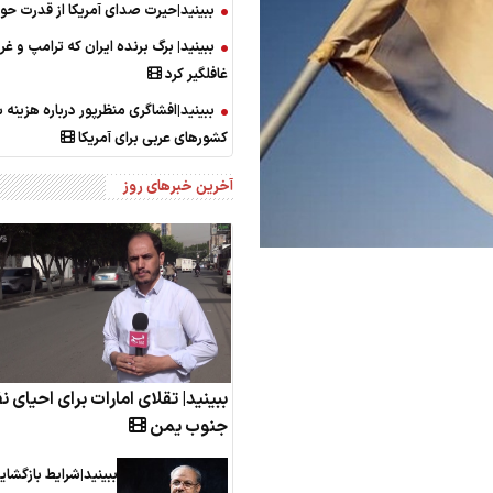
ببینید|حیرت صدای آمریکا از قدرت حو
ببینید| برگ برنده ایران که ترامپ و غرب
غافلگیر کرد
ببینید|افشاگری منظرپور درباره هزینه 
کشورهای عربی برای آمریکا
آخرین خبرهای روز
ببینید| تقلای امارات برای احیای ن
جنوب یمن
ببینید|شرایط بازگشای