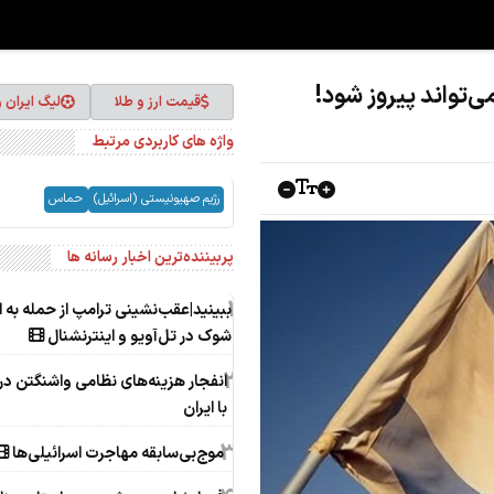
ی‌تواند پیروز شود!
قیمت ارز و طلا
لیگ ایران 
واژه های کاربردی مرتبط
رژیم صهیونیستی (اسرائیل)
حماس
پربیننده‌ترین اخبار رسانه ها
1
ببینید|عقب‌نشینی ترامپ از حمله به ا
شوک در تل‌آویو و اینترنشنال
2
انفجار هزینه‌های نظامی واشنگتن د
با ایران
3
موج‌بی‌سابقه مهاجرت اسرائیلی‌ها