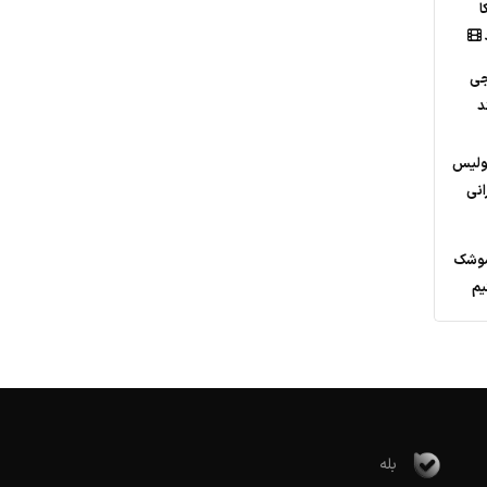
ا
جی
د
پولیس
انی
موشک‌
یم
بله