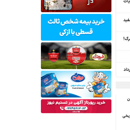
یات
فید
رگ!
ن
ریخی