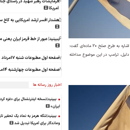
4
فرمایشات رهبر شهید در راستای جنا
آمریکا
5
هشدار افسر ارشد آمریکایی به کاخ س
6
ببینید| عبور از خط قرمز ایران یعنی م
«اسکات ریتر» افسر و بازرس سابق تسلیحات سازمان ملل با اشاره به طرح صلح 20 ماده‌ای گفت:
 دلیل، ترامپ در این موضوع مداخله
7
صفحه اول مطبوعات شنبه 17مرداد
8
صفحه اول مطبوعات چهارشنبه 14مرداد
اخبار روز رسانه ها
ببینید|نسخه اینترنشنال برای «غزه کرد
ایران»
ببینید|تنگه هرمز به نماد یک تحقیر تا
وماندگار برای آمریکا تبدیل شد