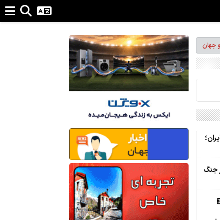
و جهان
یران؛
ر جنگ