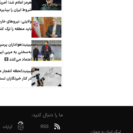
هرمز اعلام شد؛ آمریک
شروط ایران را بپذیرد
ولایتی: نیروهای خار
باید منطقه را ترک کنن
ببینید|هواداران پرس
به‌سختی به مربی ایر
اعتماد می‌کنند
ببینید|لحظه انفجار 
در کنار خبرنگاران تسن
ما را دنبال کنید:
RSS
آپارات
لیگ ایران و جهان