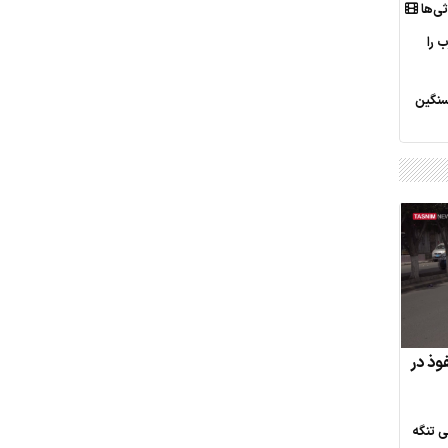
ثی‌ها
 را
سنگین
فوذ در
ی تنگه