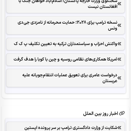
سخنگوی وزارت خارجه پاکستان: اسلام‌آباد خواهان جنگ با
افغانستان نیست
نسخه ترامپ برای 2028؛ حمایت محرمانه از نامزدی جی‌دی
ونس
واکنش احزاب و سیاستمداران ترکیه به تعیین تکلیف پ ک ک
آمریکا همکاری‌های نظامی روسیه و چین با کوبا را هدف گرفت
درخواست عامری برای تعویق عملیات انتقام‌جویانه علیه
عربستان
اخبار روز بین الملل
شکایت از وزارت دادگستری ترامپ بر سر پرونده اپستین