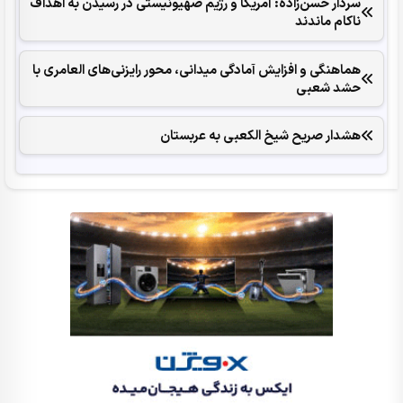
سردار حسن‌زاده: آمریکا و رژیم صهیونیستی در رسیدن به اهداف
ناکام ماندند
هماهنگی و افزایش آمادگی میدانی، محور رایزنی‌های العامری با
حشد شعبی
هشدار صریح شیخ الکعبی به عربستان