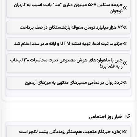
جریمه سنگین 567 میلیون دلاری "متا" بابت آسیب به کاربران
نوجوان
82 هزار میلیارد تومان معوقه بازنشستگان در صف پرداخت
جزئیات ثبت ادعا، تهیه نقشه UTM و ارائه مادر سند اعلام شد
چین با ماهواره‌های هوش مصنوعی قدرت محاسبات 30 لپ‌تاپ
را به فضا برد!
تردد روان در تمامی مسیرهای منتهی به مرزهای اربعین
اخبار روز اجتماعی
اژه‌ای: خبرنگار متعهد، هم‌سنگر رزمندگان پشت لانچر است