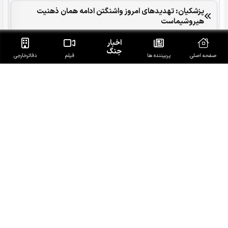
پزشکیان: تهدیدهای امروز واشنگتن ادامه همان ذهنیت
هیروشیماست
اخبار
پرداخت 100 همت به گندم‌کاران تا 22 مرداد
جنگ
صفحه اصلی
پربیننده ها
فیلم
دفاتر‌خارجی
از دریای سرخ تا خلیج عدن و مناطق اشغالی؛ بن‌بست عربستان
در معادله یمن
ولایتی: نیروهای خارجی باید منطقه را ترک کنند