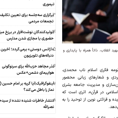
تیموری
3
برگزاری سه‌جلسه برای تعیین تکلیف 
تجمعات مردمی
4
تولیدکنندگان نوشت‌افزار در برزخ می
حضوری یا مجازی شدن مدارس
5
«آژانس دوستی» برمی‌گردد؛ آخرین خ
 انقلاب، ذاتاً همراه با پایداری و
دنباله‌های تلویزیون
6
نذر مجاهد حزب‌الله برای سرنوگونی
ومه فکری اسلام ناب محمدی،
هواپیمای دشمن+عکس
ردی و شعارهای زبانی محصور
7
اینفوگرافیک|آیا گریه بر امام حسین (
دن‌سازی و مدیریت جامعه بشری
نماز را باطل می‌کند؟
سلامی در قرآن»، اثری است که
ه و قرائتی نوین از توحید را به
8
انتشار خاطرات شنیده نشده از سید
‌دهد.
نصرالله