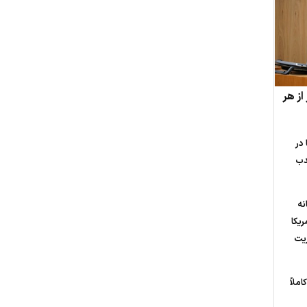
از هر
 در
ندب
نه
ریکا
ریت
املاً