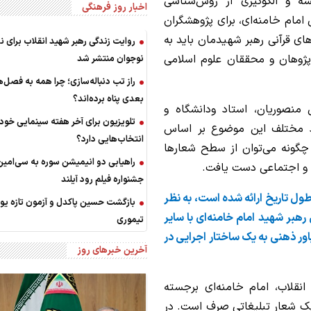
شه و الگوگیری از روش‌شناسی
اخبار روز فرهنگی
امام خامنه‌ای، برای پژوهشگران
ای قرآنی رهبر شهیدمان باید به
روایت زندگی رهبر شهید انقلاب برای 
‌پژوهان و محققان علوم اسلامی
نوجوان منتشر شد
راز تب دنباله‌سازی؛ چرا همه به فصل‌
بعدی پناه برده‌اند؟
نصوریان، استاد ودانشگاه و
تلویزیون برای آخر هفته سینمایی خود
اد مختلف این موضوع بر اساس
انتخاب‌هایی دارد؟
چگونه می‌توان از سطح شعارها
راهیابی دو انیمیشن سوره به سی‌امین
ی و اجتماعی دست یافت.
جشنواره فیلم رود آیلند
طول تاریخ ارائه شده است، به نظر
بازگشت حسین پاکدل و آزمون تازه ی
رهبر شهید امام خامنه‌ای با سایر
تیموری
اور ذهنی به یک ساختار اجرایی در
آخرین خبرهای روز
انقلاب، امام خامنه‌ای برجسته
 یک شعار تبلیغاتی صرف است. در