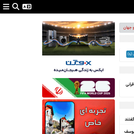
و جهان
(ره)
رآنی
گفتند
یوسف