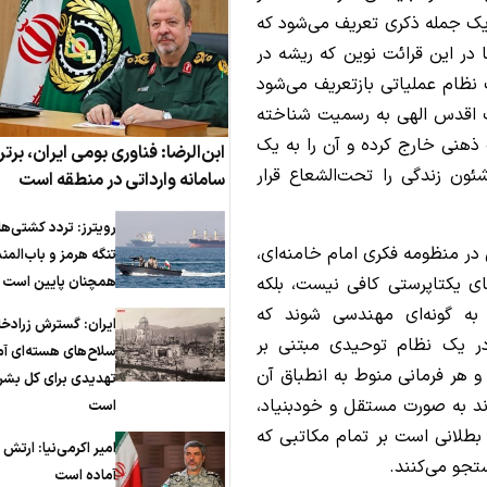
 یک جمله ذکری تعریف می‌شود که
ا در این قرائت نوین که ریشه در
 نظام عملیاتی بازتعریف می‌شود
ذات اقدس الهی به رسمیت شناخته
ت ذهنی خارج کرده و آن را به یک
ابن‌الرضا: فناوری بومی ایران، برتر 
ون زندگی را تحت‌الشعاع قرار
سامانه وارداتی در منطقه است
رویترز: تردد کشتی‌ها
در منظومه فکری امام خامنه‌ای،
تنگه هرمز و باب‌الم
 یکتاپرستی کافی نیست، بلکه
همچنان پایین است
به گونه‌ای مهندسی شوند که
ایران: گسترش زرادخا
 در یک نظام توحیدی مبتنی بر
سلاح‌های هسته‌ای آم
و هر فرمانی منوط به انطباق آن
تهدیدی برای کل بش
د به صورت مستقل و خودبنیاد،
است
بطلانی است بر تمام مکاتبی که
امیر اکرمی‌نیا: ارتش ک
تجو می‌کنند.
آماده است