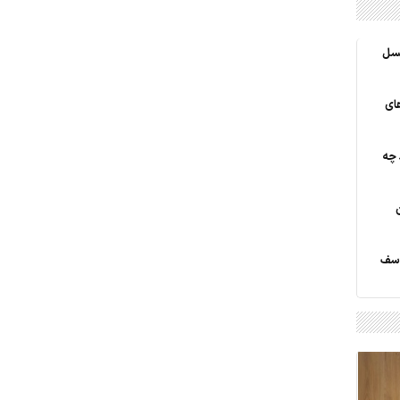
نسل
های
 چه
وسف