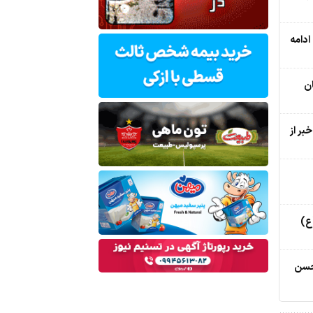
ادامه
ان
بر از
ع)
حسن