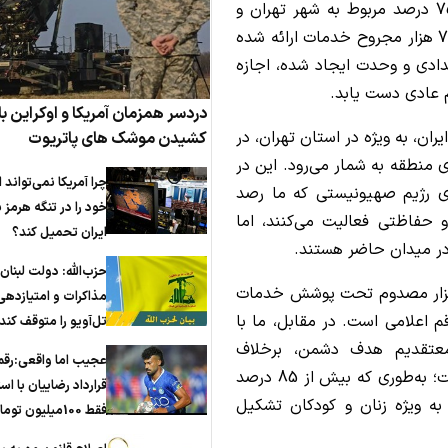
وی اضافه کرد: از مجموع این مأموریت‌ها، حدود 75 درصد مربوط به شهر تهران و
محدوده کلان‌شهری بوده و در این مدت به بیش از 7 هزار مجروح خدمات ارائه شده
دادی و وحدت ایجاد شده، اجازه
 عادی دست یابد.
دردسر همزمان آمریکا و اوکراین با 
ران، به ویژه در استان تهران، در
کشیدن موشک های پاتریوت
ی منطقه به شمار می‌رود. این در
چرا آمریکا نمی‌تواند ا
ی رژیم صهیونیستی که ما رصد
خود را در تنگه هرمز ب
و حفاظتی فعالیت می‌کنند، اما
ایران تحمیل کند؟
در میدان حاضر هستند.
حزب‌الله: دولت لبنان
ریح کرد: طبق آمار اعلامی آن‌ها، بیش از 6 هزار مصدوم تحت پوشش خدمات
مذاکرات و امتیازدهی
رقم اعلامی است. در مقابل، ما با
تل‌آویو را متوقف کند
 معتقدیم هدف دشمن، برخلاف
عجیب اما واقعی:رق
ادعاهایش، مستقیماً مردم عادی را نشانه گرفته است؛ به‌طوری که بیش از 85 درصد
قرارداد رضاییان با اس
به ویژه زنان و کودکان تشکیل
فقط 100میلیون تومان!