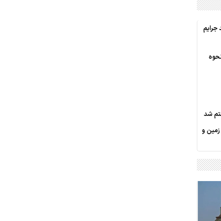
ر وقوع 55درصد جرایم
نحوه
کس، 187 قطعه زمین و