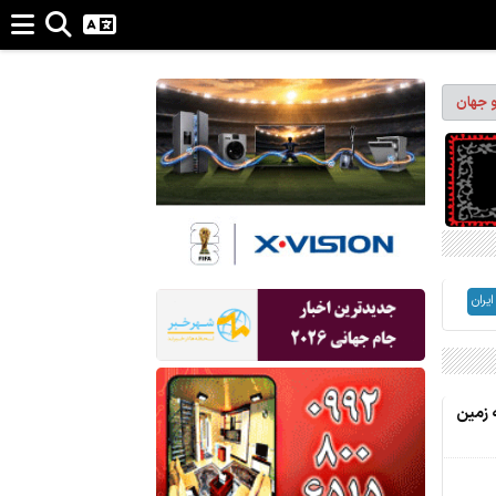
و جهان
یران
وکس، 187 قطعه زمین