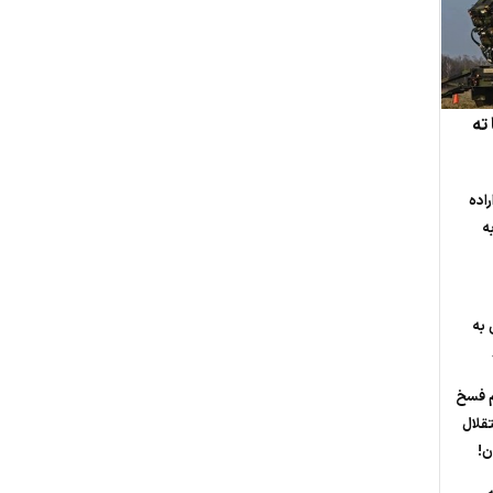
ته
راده
ه
 به
م فسخ
تقلال