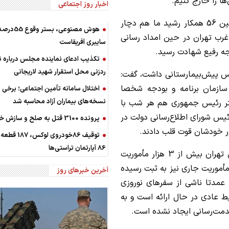
ها را خارج کنیم.
اخبار روز اجتماعی
رئیس مرکز اورژانس استان تهران اضافه کرد: همچنین 56 همکار رشید ما هم دچار
هوش مصنوعی، بست
غرب تهران در حین امداد رسانی
سایبری آفریقاست
ه رفیع شهادت رسید.
تکذیب ادعای نماینده مجلس درباره 
ردزنی محل استقرار شهید لاریجانی
انس پیش‌بیمارستانی داشت، گفت:
ازمان برنامه و بودجه شخصا
اختلال سامانه تأمین اجتماعی؛ برخی
نسخه‌های بیماران آزاد محاسبه شد
فتر رئیس جمهوری هم هر شب با
ئیس شورای اطلاع‌رسانی دولت در
پرونده 3100 قتل به صلح و سازش ختم شد
ور خودشان قوت قلب دادند.
توقیف 86خودروی لو
86 آپارتمان تراستی‌ها
توکلی ادامه داد: از ابتدای این ایام تاکنون، اورژانس تهران بیش از 3 هزار مأموریت
گ انجام داده و همزمان حدود 50 هزار مأموریت جاری نیز به ثبت رسیده
آخرین خبرهای روز
که عمدتا ناشی از سفرهای نوروزی
ط عادی در حال ارائه است و به
دمت‌رسانی ایجاد نشده است.