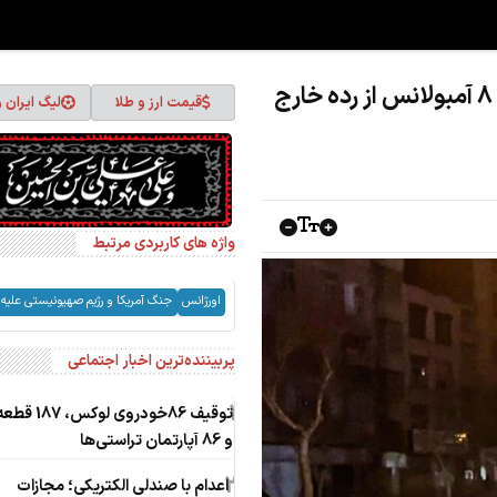
آسیب به 23 آمبولانس در جنگ رمضان/ 8 آمبولانس از رده خارج
قیمت ارز و طلا
لیگ ایران 
واژه های کاربردی مرتبط
اورژانس
جنگ آمریکا و رژیم صهیونیستی علیه ا
پربیننده‌ترین اخبار اجتماعی
1
توقیف 86خودروی ل
و 86 آپارتمان تراستی‌ها
2
اعدام با صندلی الکتریکی؛ مجازات