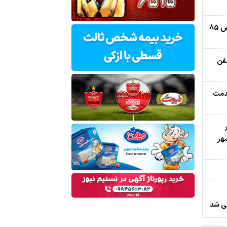
هوای قابل قبول تهران با ثبت شاخص 85
فن
و 426 هزار خدمت
هر
فی شد