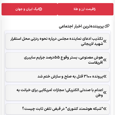
قیمت ارز و طلا
لیگ ایران و جهان
پربیننده‌ترین اخبار اجتماعی
تکذیب ادعای نماینده مجلس درباره نحوه ردزنی محل استقرار
شهید لاریجانی
هوش مصنوعی، بستر وقوع 55درصد جرایم سایبری
آفریقاست
پرونده 3100 قتل به صلح و سازش ختم شد
اعدام با صندلی الکتریکی؛ مجازات آمریکایی برای خیانت به
وطن
"شبکه هوشمند کشوری" در قبض تلفن ثابت چیست؟