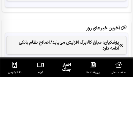
آخرین خبرهای روز
پزشکیان: مبلغ کالابرگ افزایش می‌یابد/ اصلاح نظام بانکی
ادامه دارد
شکست پروژه «خاورمیانه جدید» نتانیاهو؛ ایران معمار نظم
اخبار
جنگ
نوین غرب آسیا
صفحه اصلی
پربیننده ها
فیلم
دفاتر‌خارجی
پاسخ قالیباف به ترامپ: این دیپلماسی نمایشی، شکست
خورده است
محسن رضایی: اجازه باز شدن مسیر دوم در تنگه هرمز را
نخواهیم داد
افشای برکناری در موساد پس از شکست پروژه علیه ایران