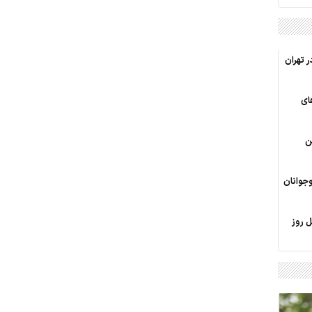
ر تهران
ای
ن
جوانان
 روز