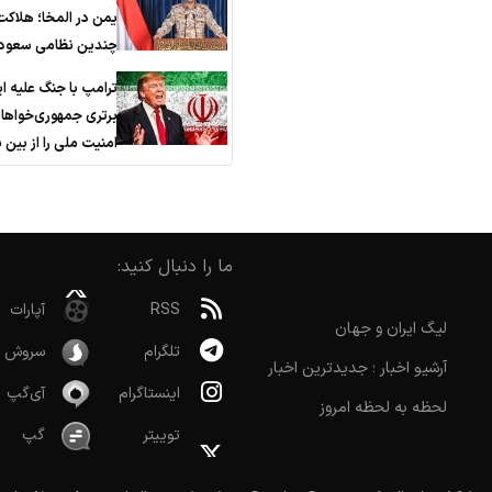
یمن در المخا؛ هلاکت
چندین نظامی سعود
ترامپ با جنگ علیه ای
برتری جمهوری‌خواها
امنیت ملی را از بین ب
ما را دنبال کنید:
RSS
آپارات
لیگ ایران و جهان
تلگرام
سروش
آرشیو اخبار ؛ جدیدترین اخبار
اینستاگرام
آی‌گپ
لحظه به لحظه امروز
توییتر
گپ