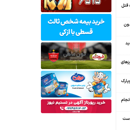
 قتل
دون
ید
زهای
وپارک
انجام
وست