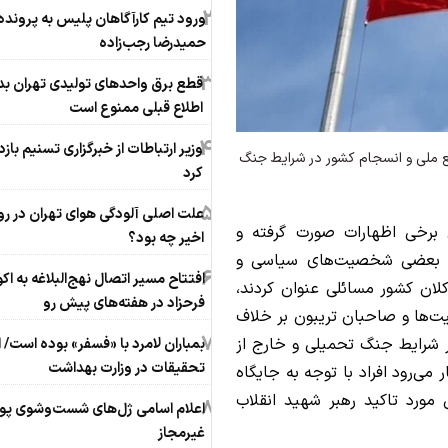
2
ورود تیم کارآگاهان پلیس به پرونده
حمیدرضا رجب‌زاده
3
قطع برق واحدهای تولیدی تهران ب
اطلاع قبلی ممنوع است
4
وزیر ارتباطات از خبرگزاری تسنیم بازد
ملی و انسجام کشور در شرایط جنگ
کرد
5
علت اصلی آلودگی هوای تهران در رو
 برخی اظهارات صورت گرفته و
اخیر چه بود؟
ی بعضی شخصیت‌های سیاسی و
6
افتتاح مسیر اتصال نهج‌البلاغه به اک
ان کشور مسائلی عنوان کردند،
فرحزاد در هفته‌های پیش رو
ت‌ها و صاحبان تریبون بر خلاف
7
 شرایط جنگ تحمیلی و خارج از
بمباران لامرد با «فسفر» بوده است/ 
تحقیقات در وزارت بهداشت
 می‌رود افراد با توجه به جایگاه
ورد تاکید رهبر شهید انقلاب
8
اعلام اسامی ژل‌های شست‌وشوی پ
غیرمجاز