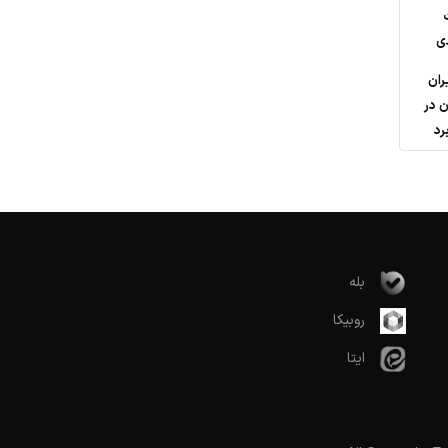
ی
ران
ن در
رد
بله
روبیکا
ایتا