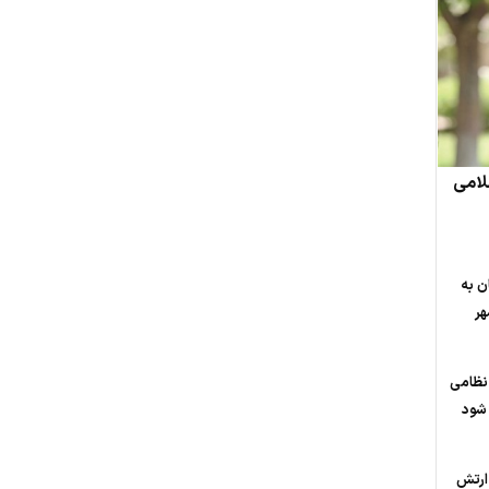
لامی
ن به
هر
 نظامی
 شود
ارتش