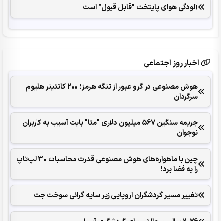
آلودگی هوای پایتخت "قابل قبول" است
اخبار روز اجتماعی
هوش مصنوعی در گرو عبور از تنگه هرمز؛ 200 کانتینر هلیوم
سرگردان
جریمه سنگین 567 میلیون دلاری "متا" بابت آسیب به کاربران
نوجوان
چین با ماهواره‌های هوش مصنوعی قدرت محاسبات 30 لپ‌تاپ
را به فضا برد!
تغییر مسیر گردشگران اروپایی زیر سایه گرانی سوخت جت