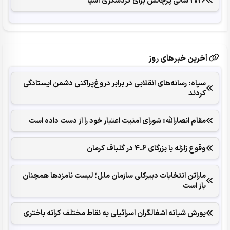
2026 سالی پرچالش برای گردشگری آسیا
آخرین خبرهای روز
سپاه: رسانه‌های انقلابی در برابر دروغ‌پراکنی دشمن ایستادگی
کردند
مقام انصارالله: شورای امنیت اعتبار خود را از دست داده است
وقوع زلزله با بزرگای 4.6 در گلباف کرمان
ماراتن انتخابات دبیرکلی سازمان ملل؛ لیست نامزدها همچنان
باز است
یورش شبانه اشغالگران اسرائیلی به نقاط مختلف کرانه باختری