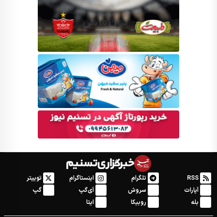
RSS
تلگرام
اینستاگرام
توییتر
آپارات
سروش
آی‌گپ
گپ
بله
روبیکا
ایتا