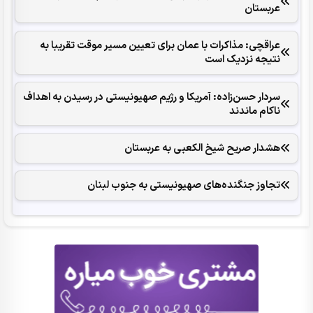
عربستان
عراقچی: مذاکرات با عمان برای تعیین مسیر موقت تقریبا به
نتیجه نزدیک است
سردار حسن‌زاده: آمریکا و رژیم صهیونیستی در رسیدن به اهداف
ناکام ماندند
هشدار صریح شیخ الکعبی به عربستان
تجاوز جنگنده‌های صهیونیستی به جنوب لبنان