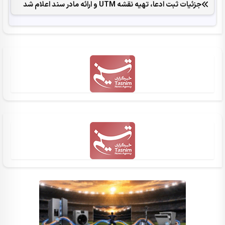
جزئیات ثبت ادعا، تهیه نقشه UTM و ارائه مادر سند اعلام شد
اخبار روز اجتماعی
هوش مصنوعی در گرو عبور از تنگه هرمز؛ 200 کانتینر هلیوم
سرگردان
جریمه سنگین 567 میلیون دلاری "متا" بابت آسیب به کاربران
نوجوان
چین با ماهواره‌های هوش مصنوعی قدرت محاسبات 30 لپ‌تاپ
را به فضا برد!
تغییر مسیر گردشگران اروپایی زیر سایه گرانی سوخت جت
2026 سالی پرچالش برای گردشگری آسیا