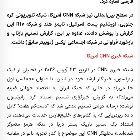
فارسی اشاره کرد.
در سطح بین‌المللی نیز شبکه CNN آمریکا، شبکه تلویزیونی کره
جنوبی، اورشلیم پست اسرائیل، تایمز هند و شبکه Rtv این
گزارش را پوشش دادند، علاوه بر این، گزارش تسنیم بازتاب و
بازخورد فراوانی در شبکه اجتماعی ایکس (توییتر سابق) داشت.
شبکه خبری CNN آمریکا
شبکه خبری CNN در تاریخ 23 آوریل 2026 در تحلیلی از نیک
رابرتسون، خبرنگار ارشد خود در لندن، با عنوان «چه‌کسی اول
جا می‌زند در حالی که جنگ ایران به اقتصاد جهانی ضربه
می‌زند؟» به گزارش
خبرگزاری تسنیم
استناد کرد. رابرتسون
نوشت: «رسانه دولتی تسنیم مدعی شد که "دست‌کم هفت" کابل
داده زیردریایی که به کشورهای خلیج‌فارس خدمات می‌دهند، در
امتداد یک مسیر باریک بستر دریا در تنگه هرمز متمرکز
شده‌اند.» تحلیلگر CNN این موضوع را کنار تجربه ناتو در مقابله