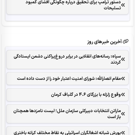
دستور ترامپ برای تحقیق درباره چگونگی افشای کمبود
تسلیحات
آخرین خبرهای روز
سپاه: رسانه‌های انقلابی در برابر دروغ‌پراکنی دشمن ایستادگی
کردند
مقام انصارالله: شورای امنیت اعتبار خود را از دست داده است
وقوع زلزله با بزرگای 4.6 در گلباف کرمان
ماراتن انتخابات دبیرکلی سازمان ملل؛ لیست نامزدها همچنان
باز است
یورش شبانه اشغالگران اسرائیلی به نقاط مختلف کرانه باختری