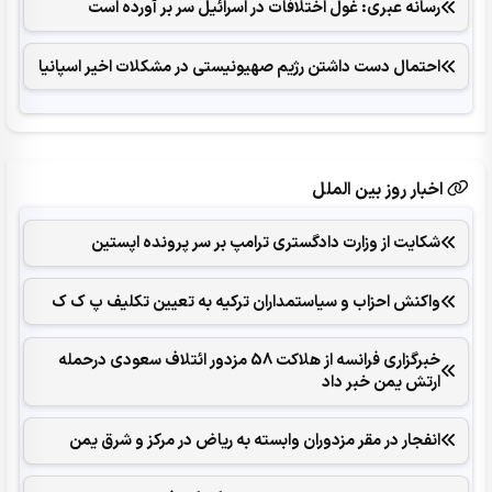
رسانه عبری: غول اختلافات در اسرائیل سر بر آورده است
احتمال دست داشتن رژیم صهیونیستی در مشکلات اخیر اسپانیا
اخبار روز بین الملل
شکایت از وزارت دادگستری ترامپ بر سر پرونده اپستین
واکنش احزاب و سیاستمداران ترکیه به تعیین تکلیف پ ک ک
خبرگزاری فرانسه از هلاکت 58 مزدور ائتلاف سعودی درحمله
ارتش یمن خبر داد
انفجار در مقر مزدوران وابسته به ریاض در مرکز و شرق یمن