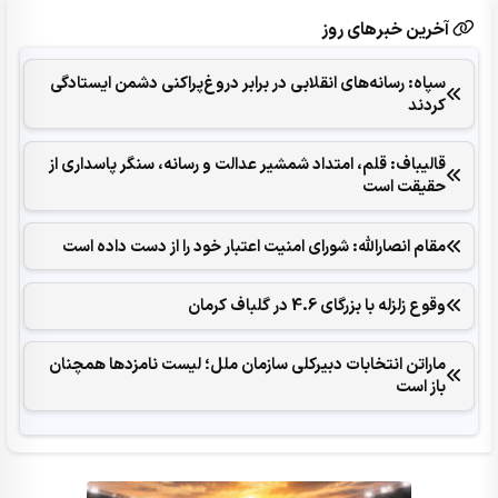
آخرین خبرهای روز
سپاه: رسانه‌های انقلابی در برابر دروغ‌پراکنی دشمن ایستادگی
کردند
قالیباف: قلم، امتداد شمشیر عدالت و رسانه، سنگر پاسداری از
حقیقت است
مقام انصارالله: شورای امنیت اعتبار خود را از دست داده است
وقوع زلزله با بزرگای 4.6 در گلباف کرمان
ماراتن انتخابات دبیرکلی سازمان ملل؛ لیست نامزدها همچنان
باز است