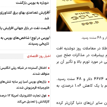
دوباره به بورس بازگشت
6
افزایش تصاعدی بهای برق کشاورزی 
شد
7
قیمت نفت در بازار جهانی افزایش ی
8
بورس در اوج؛ شاخص‌های بورس به ق
تاریخی رسیدند
لا
در معاملات روز دوشنبه افت
 پیشرفت در مذاکرات صلح بین
اخبار روز اقتصادی
در مورد تورم بالا و تأثیر آن بر
اختلال گسترده در شبکه ریلی انگلیس/ 
متوقف شدند
امروز با 0.86 درصد کاهش به 4674 دلار و 48 سنت رسید.
بازارهای بورس آسیا زیر سایه تنش‌های
قیمت معاملات آتی طلا در بازار کامکس نیویورک هم با یک کاهش 1.06 درصدی، به
خاورمیانه قرمزپوش شدند
غول تجارت الکترونیک آمریکا 12 د
کارکنانش را تعدیل می‌کند
 سایر ارزهای دنیا گران‌تر کرده