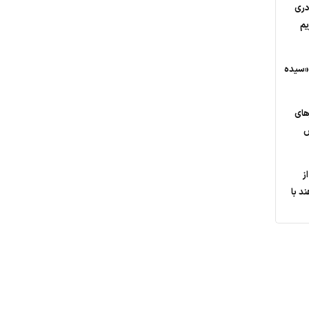
دری
یم
«سیده
های
ش
ز
د با