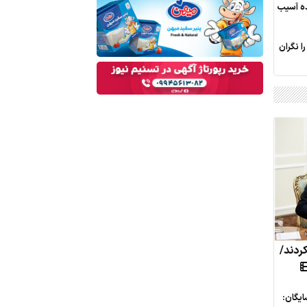
ده آسیب
را نگران
کردند/
ایگان: