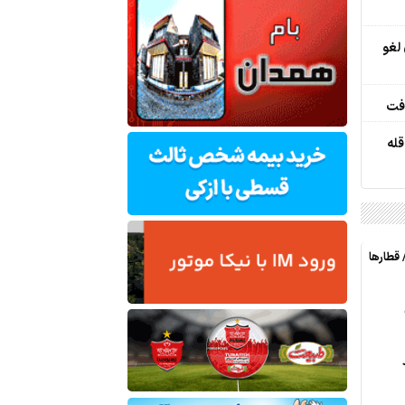
لغو
افت
له
قطارها
رصد