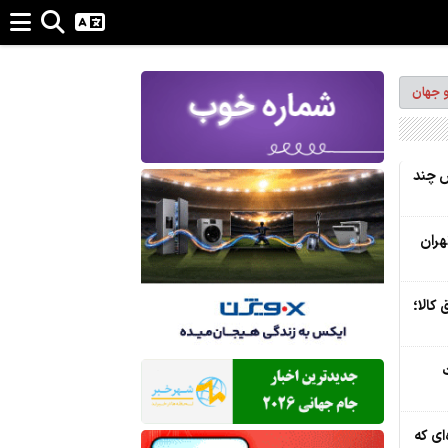
و جهان
ش چند
هران
کالا؛
ت
ای که