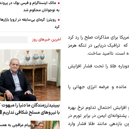
مالک اینستاگرام و فیس بوک در پرون
به نوجوانان محکوم شد
رویترز: گرمای بی‌سابقه در اروپا بازارها 
کرد
ریکا برای مذاکرات صلح را رد کرد
آخرین خبرهای روز
ب‌الوقوع درگیری 10 هفته‌ای را که ترافیک دریایی در تنگه هرمز
ده است، ناامید ساخت.
باره طلا را تحت فشار افزایش
مانده و عرضه انرژی جهانی را
ببینید|رزمندگان ما دنیا را مبهوت 
افزایش احتمال تداوم نرخ بهره
با نیروهای مسلح شکافی نداریم
 پشتوانه‌ای ایمن در برابر تورم در
ون بازدهی مانند طلا فشار وارد
پیام عراقچی به همس