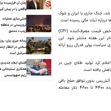
زمان آن فرارسیده برا
واقعی را در پیش گیر
 شد، جنگ جاری با ایران و شوک
خنثی‌سازی عملیات
ا درباره ثبات مالی رسیده است.
تروریستی در منطقه 
سرمایه‌گذاران اکنون در انتظار انتشار داده‌های شاخص قیمت مصرف‌کننده (CPI)
زینب» دمشق
اخر این هفته منتشر شود. این
رسانه عبری زبان: روز
ی سیاست پولی فدرال رزرو ارائه
سختی در انتظار ارت
اسرائیل است
علام کرد تولید طلای چین در
افشای ابعاد جدیدی ا
همکاری تسلیحاتی هن
رژیم صهیونیستی
ت آتش‌بس بدون توافق صلح باقی
بمانیم، طلا در کوتاه‌مدت تا میان‌مدت، در محدوده 4400 تا 4800 دلار معامله