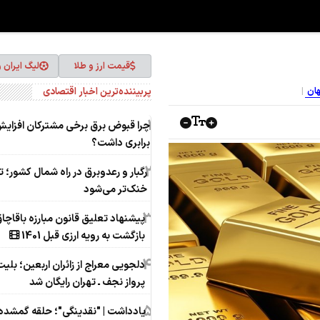
قیمت ارز و طلا
لیگ ایران 
پربیننده‌ترین اخبار اقتصادی
هان
1
چرا قبوض برق برخی مشترکان افزای
برابری داشت؟
2
رگبار و رعدوبرق در راه شمال کشور؛ ت
خنک‌تر می‌شود
3
پیشنهاد تعلیق قانون مبارزه باقاچاق 
بازگشت به رویه ارزی قبل 1401
4
دلجویی معراج از زائران اربعین؛ بلی
پرواز نجف ـ تهران رایگان شد
5
یادداشت | "نقدینگی"؛ حلقه گمشده‌