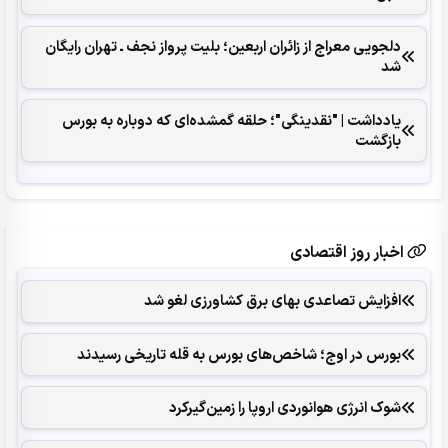
دلجویی معراج از زائران اربعین؛ بلیت پرواز نجف ـ تهران رایگان
شد
یادداشت | "نقدینگی"؛ حلقه گمشده‌ای که دوباره به بورس
بازگشت
اخبار روز اقتصادی
افزایش تصاعدی بهای برق کشاورزی لغو شد
بورس در اوج؛ شاخص‌های بورس به قله تاریخی رسیدند
شوک انرژی هوانوردی اروپا را زمین‌گیر‌کرد