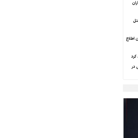
ران
تل
 اطلاع
 کرد
 در