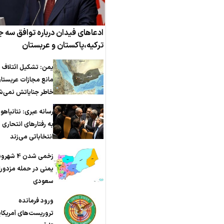
ادعاهای فیدان درباره توافق سه ج
ترکیه،پاکستان و عربستان
یمن: تشکیل ائتلاف ه
مانع مجازات عربستان
خاطر جنایاتش نمی‌ش
رسانه عبری: نتانیاه
به رفتارهای انتحاری
انتخاباتی می‌زند
زخمی شدن 4 شه
یمنی در حمله مزدور
سعودی
ورود فرمانده
تروریست‌های آمریکای