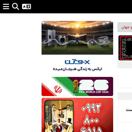
و جهان
ست