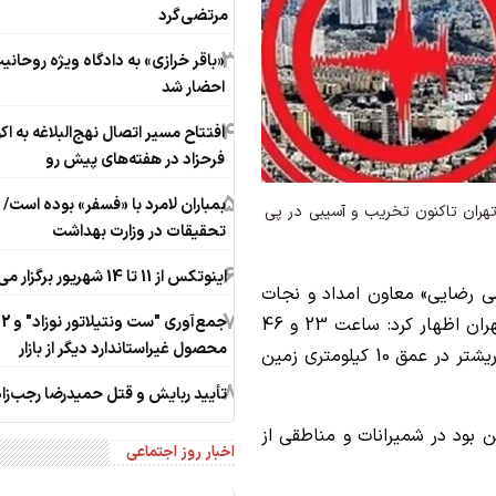
مرتضی‌گرد
3
«باقر خرازی» به دادگاه ویژه روحانی
احضار شد
4
افتتاح مسیر اتصال نهج‌البلاغه به اک
فرحزاد در هفته‌های پیش رو
5
بمباران لامرد با «فسفر» بوده است/ 
تهران تاکنون تخریب و آسیبی در پی
تحقیقات در وزارت بهداشت
6
اینوتکس از 11 تا 14 شهریور برگزار می‌شود
ی رضایی» معاون امداد و نجات
7
جمع‌آوری "ست ونتیلاتور نوزاد" و 2
هلال احمر استان تهران درباره وقوع زمین‌لرزه در تهران اظهار کرد: ساعت 23 و 46
محصول غیراستاندارد دیگر از بازار
دقیقه 22 اردیبهشت‌ماه، زمین‌لرزه‌ای به بزرگی 4/6 ریشتر در عمق 10 کیلومتری زمین
8
تأیید ربایش و قتل حمیدرضا رجب‌زا
هن بود در شمیرانات و مناطقی از
اخبار روز اجتماعی