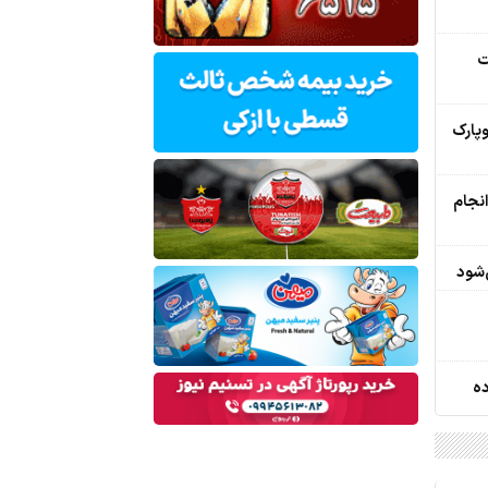
ت
وپارک
انجام
ده