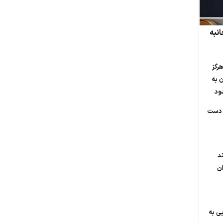
انبه
رگز
 به
ود
و دست
روند
ان
ی به