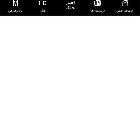
اخبار
جنگ
صفحه اصلی
پربیننده ها
فیلم
دفاتر‌خارجی
RSS
تلگرام
اینستاگرام
توییتر
آپارات
سروش
آی‌گپ
گپ