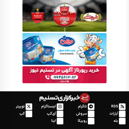
RSS
تلگرام
اینستاگرام
توییتر
آپارات
سروش
آی‌گپ
گپ
بله
روبیکا
ایتا