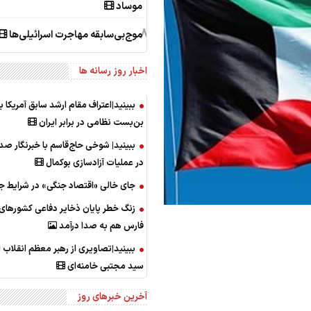
موساد
8
موج‌بی‌سابقه مهاجرت اسرائیلی‌ها
اخبار روز رسانه ها
ببینید|اعتراف مقام ارشد سابق آمریکا ب
بن‌بست نظامی در برابر ایران
ببینید| شوخی حاج‌قاسم با خبرنگار صد
در عملیات آزادسازی بوکمال
جای خالی «اقتصاد جنگی» در شرایط ج
زنگ خطر پایان ذخایر دفاعی کشورهای
فارس هم به صدا درآمد
ببینید|تصاویری از رهبر معظم انقلاب ا
سید مجتبی خامنه‌ای
آخرین خبرهای روز