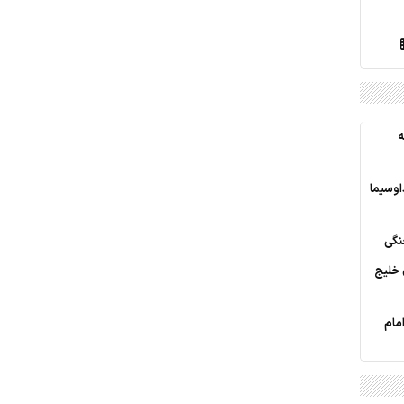
ه
اوسیما
نگی
 خلیج
مام