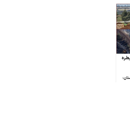
طره
تان:
2 فلسطینی
ه