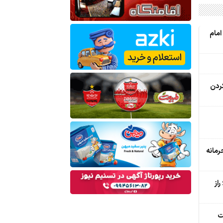
امام
کردن
رمانه
از
ت