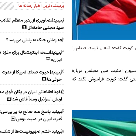
پربیننده‌ترین اخبار رسانه ها
1
ببینید|تصاویری از رهبر معظم انقلاب 
سید مجتبی خامنه‌ای
2
چه زمانی جنگ به پایان می‌رسد؟
 کویت گفت: اشغال توسط صدام را
3
ببینید|نسخه اینترنشنال برای «غزه 
ایران»
یون امنیت ملی مجلس درباره
4
ببینید| حیرت صدای آمریکا از قدرت
ستی گفت: کویت فراموش نکند که
حوثی‌ها
5
نفوذ اطلاعاتی ایران در یگان فوق مح
ارتش اسرائیل رسماً فاش شد
6
ببینید|پاسخ علم صالح به بی‌بی‌سی؛ ر
قدرت ایران در امنیت بومی
7
ببینید|خشم صهیونیست‌ها از شکس