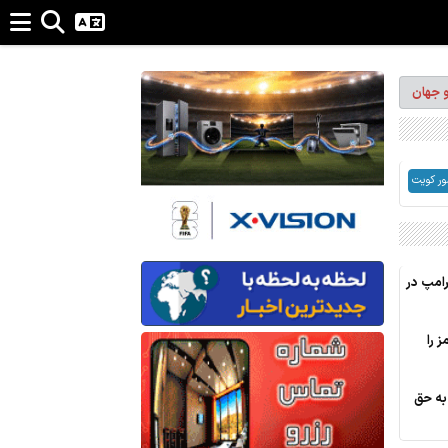
و جهان
ر کویت
امپ در
ز را
به حق