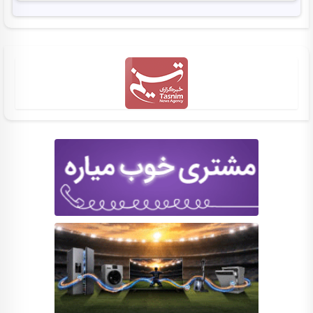
آخرین خبرهای روز
سپاه: رسانه‌های انقلابی در برابر دروغ‌پراکنی دشمن ایستادگی
کردند
قالیباف: قلم، امتداد شمشیر عدالت و رسانه، سنگر پاسداری از
حقیقت است
مقام انصارالله: شورای امنیت اعتبار خود را از دست داده است
وقوع زلزله با بزرگای 4.6 در گلباف کرمان
ماراتن انتخابات دبیرکلی سازمان ملل؛ لیست نامزدها همچنان
باز است