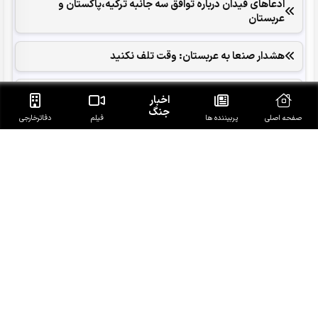
ادعاهای فیدان درباره توافق سه جانبه ترکیه،پاکستان و
عربستان
هشدار صنعا به عربستان: وقت تلف نکنید
عراقچی: مذاکرات با عمان برای تعیین مسیر موقت تقریبا به
اخبار
نتیجه نزدیک است
جنگ
صفحه اصلی
پربیننده ها
فیلم
دفاتر‌خارجی
سردار حسن‌زاده: آمریکا و رژیم صهیونیستی در رسیدن به اهداف
ناکام ماندند
وزارت انرژی عربستان آتش سوزی در پالایشگاه آرامکو در جازان را
تائید کرد