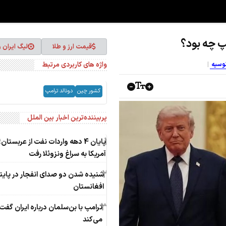
پ چه بود؟
قیمت ارز و طلا
لیگ ایران 
واژه های کاربردی مرتبط
انوسیه
کشور چین
دونالد ترامپ
پربیننده‌ترین اخبار بین الملل
1
پایان 4 دهه واردات نفت از عربستان؛
آمریکا به سراغ ونزوئلا رفت
2
شنیده شدن دو صدای انفجار در پای
افغانستان
3
ترامپ با بن‌سلمان درباره ایران گفت‌
می‌کند