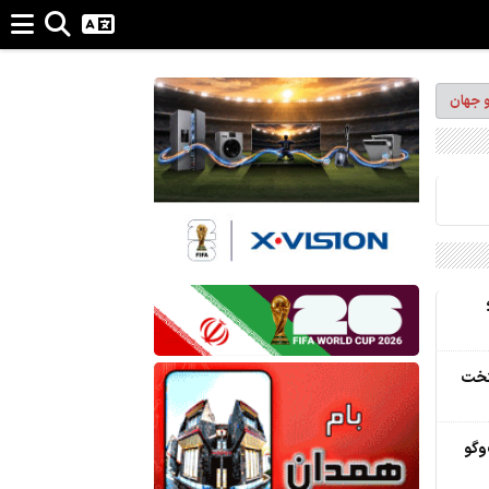
و جهان
تخت
وگو