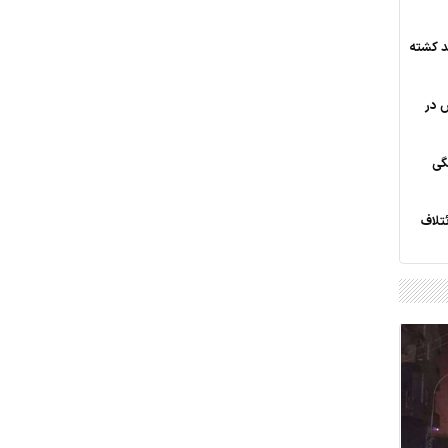
ند کشته
ض در
گی
58 مزدور ائتلاف