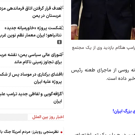
4
هدف قرار گرفتن اتاق‌ فرماندهی مزد
عربستان در یمن
5
شکست پروژه «خاورمیانه جدید»
نتانیاهو؛ ایران معمار نظم نوین غرب
امپ هنگام بازدید وی از یک مجتمع
6
شورای عالی سیاسی یمن: نقشه عرب
برای تجاوز زمینی ناکام ماند
نه روسی از ماجرای طعنه رئیس
7
افشای برکناری در موساد پس از شک
بر داده است.
پروژه علیه ایران
8
گزافه‌گویی و لفاظی جدید ترامپ علی
ایران
 بزرگ ایران!
اخبار روز بین الملل
نظرسنجی رویترز: مردم آمریکا جنگ با ای