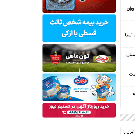
وران
 آسیا
ستان
ست
ه
ران را