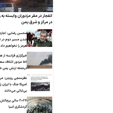
انفجار در مقر مزدوران وابسته به
در مرکز و شرق یمن
محسن رضایی: اجازه 
شدن مسیر دوم در ت
هرمز را نخواهیم داد
خبرگزاری فرانسه از ه
58 مزدور ائتلاف س
درحمله ارتش یمن خب
نظرسنجی رویترز: مر
آمریکا جنگ با ایران ر
بی‌ثباتی می‌دانند
2026 سالی پرچالش
گردشگری آسیا