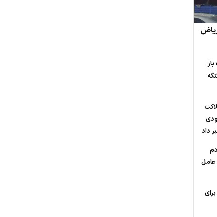
 ریاض
باز
نگه
لاکت
عودی
ر داد
دم
ا عامل
 برای