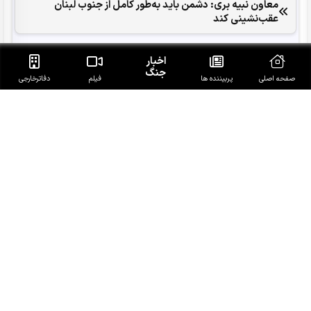
معاون نبیه بری: دشمن باید به‌طور کامل از جنوب لبنان
عقب‌نشینی کند
اخبار
جنگ
صفحه اصلی
پربیننده ها
فیلم
دفاتر‌خارجی
آخرین خبرهای روز
پزشکیان با رهبر معظم انقلاب اسلامی دیدار و گفت‌وگو کرد
وزیر ارتباطات: پرتاب سه‌گانه ماهواره‌های منظومه سلیمانی در
سال 1405
توافق مکه؛ تاکتیک تکراری عربستان در مواجهه با شکست در
یمن
ببینید| آتش‌سوزی در جنگل‌های بهشهر/ هیرکانی دوباره
می‌سوزد!