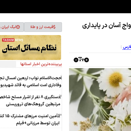
واج آسان در پایداری
قیمت ارز و طلا
لیگ ایران 
 فارس
پربیننده‌ترین اخبار استانها
1
حجت‌الاسلام نواب: اربعین امسال تج
وفاداری امت اسلامی به قائد شهیدبو
2
دستگیری 8 نفر از اشرار مسلح شا
مرتبطین گروهک‌های تروریستی
3
تأمین امنیت مر
ایران توسط مرزبانی+فیلم