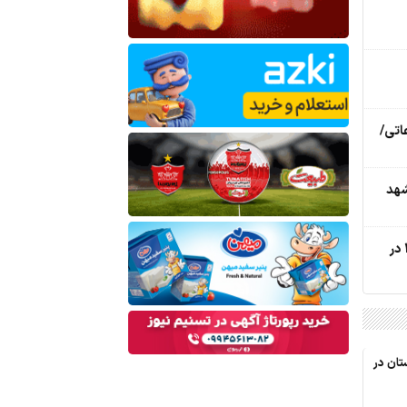
عاتی/
مشهد
کاهش تصادفات زائران اربعین 1405 در
تان در