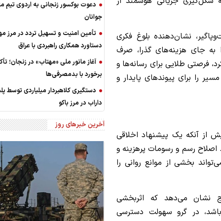
 شکل‌گیری جریانی هوشمند از
دعوت بوکسور زنجانی به اردوی تیم م
جوانان
تأمین امنیت و تسهیل تردد در مرز مهر
‌وپاگیر، نشان‌دهنده بلوغ فکری
دستاورد همکاری‌ راهبردی با عراق
به جای هزینه‌های گذرا، صرف
آغاز مانور ملی «مهتاب» در زنجان؛ تأکی
، فرصتی طلایی برای رسانه‌ها و
برخورد با بدمصرفی‌ها
سیر را برای پیوندهای پایدار و
دستگیری کلاهبردار میلیاردی توسط پ
داراب در مرز باکو
آخرین خبرهای روز
ش از آنکه یک پیشنهاد اخلاقی
 اصلاح رسم و رسومات پرهزینه و
‌تواند بخشی از موانع روانی را
ج نشان می‌دهد که اثربخشی
 باشد، در گرو سهولت دسترسی