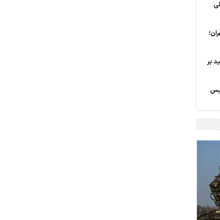
لی
ان؛
د بر
لیس