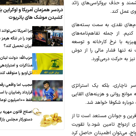
ند و حذف بروکراسی‌های زائد
دردسر همزمان آمریکا و اوکراین با 
وی عمل کند.
کشیدن موشک های پاتریوت
ام‌های نقدی، به سمت بسته‌های
چرا آمریکا نمی‌تواند ا
یم. از جمله تفاهم‌نامه‌های
خود را در تنگه هرمز ب
یزیه با نرخ کارخانه و توسعه
ایران تحمیل کند؟
نه تنها فشار مالی را از دوش
حزب‌الله: دولت لبنان
یز به حرکت درمی‌آورد.
مذاکرات و امتیازدهی
تل‌آویو را متوقف کند
عجیب اما واقعی:رق
ر ناچاری، بلکه یک استراتژی
قرارداد رضاییان با اس
وانع روانی و هزینه‌های القایی
فقط 100میلیون تومان!
 دوباره شکوفا خواهد شد.
اصلاح قانون مهریه ب
فرین و جوانان مستعد است تا از
دستورکار مجلس باز
ای ازدواج تامین شود.با تقویت
واج، می‌توان اطمینان حاصل کرد