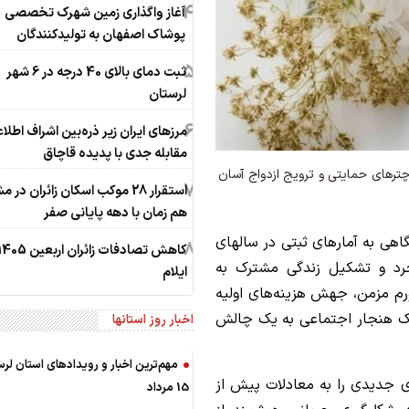
4
آغاز واگذاری زمین شهرک تخصصی
پوشاک اصفهان به تولیدکنندگان
5
ثبت دمای بالای 40 درجه در 6 شهر
لرستان
6
مرزهای ایران زیر ذره‌بین اشراف اطلا
مقابله جدی با پدیده قاچاق
چترهای حمایتی و ترویج ازدواج آسان
7
استقرار 28 موکب اسکان زائران در 
هم زمان با دهه پایانی صفر
اهی به آمارهای ثبتی در سالهای
8
جرد و تشکیل زندگی مشترک به
ایلام
م مزمن، جهش هزینه‌های اولیه
ز یک هنجار اجتماعی به یک چالش
اخبار روز استانها
مهم‌ترین اخبار و رویدادهای استان لرس
ی جدیدی را به معادلات پیش از
15 مرداد