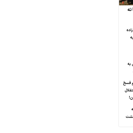
ته
راده
ه
 به
م فسخ
تقلال
ه
گشت