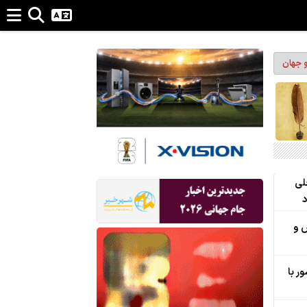
و جهان
لی
د
خص و
زهای مشترک 15 کشور با