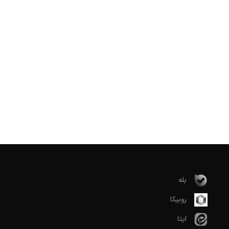
بله
روبیکا
ایتا