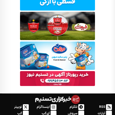
RSS
تلگرام
اینستاگرام
توییتر
آپارات
سروش
آی‌گپ
گپ