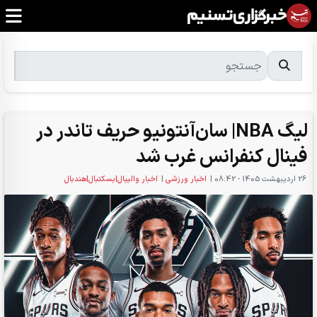
لیگ NBA| سان‌آنتونیو حریف تاندر در
فینال کنفرانس غرب شد
26 ارديبهشت 1405 - 08:42
|
اخبار ورزشی
|
اخبار والیبال|بسکتبال|هندبال