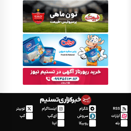
RSS
تلگرام
اینستاگرام
توییتر
آپارات
سروش
آی‌گپ
گپ
بله
روبیکا
ایتا