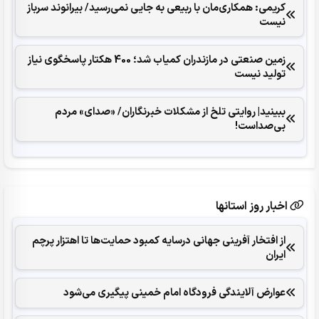
کریمی: همکاری‌مان با ربیعی به جایی نمی‌رسید/ بیرانوند سرباز
نیست
زمین صنعتی در مازندران کمیاب شد؛ 400 هکتار پاسخگوی نیاز
تولید نیست
ببینید| روایتی تلخ از مشکلات خبرنگاران/ «صدای» ‌مردم
بی‌صدا‌ست!
اخبار روز استانها
از افتخار آفرینی جهانی درسایه کمبود حمایت‌ها تا اهتزار پرچم
ایران
عوارض آلایندگی فرودگاه امام خمینی پیگیری می‌شود