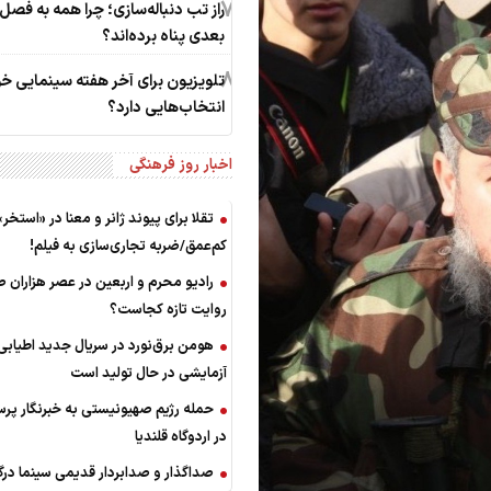
7
راز تب دنباله‌سازی؛ چرا همه به فصل
بعدی پناه برده‌اند؟
8
تلویزیون برای آخر هفته سینمایی خ
انتخاب‌هایی دارد؟
اخبار روز فرهنگی
تقلا برای پیوند ژانر و معنا در «استخر»
کم‌عمق/ضربه تجاری‌سازی به فیلم!
رادیو محرم و اربعین در عصر هزاران ص
روایت تازه کجاست؟
هومن برق‌نورد در سریال جدید اطیاب
آزمایشی در حال تولید است
حمله رژیم صهیونیستی به خبرنگار پر
در اردوگاه قلندیا
صداگذار و صدابردار قدیمی سینما د