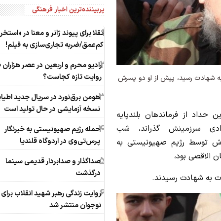
پربیننده‌ترین اخبار فرهنگی
1
تقلا برای پیوند ژانر و معنا در «استخر
کم‌عمق/ضربه تجاری‌سازی به فیلم!
2
رادیو محرم و اربعین در عصر هزاران 
روایت تازه کجاست؟
ه شهادت رسید، پیش از او دو پسرش
3
هومن برق‌نورد در سریال جدید اطیاب
نسخه آزمایشی در حال تولید است
ین حداد از فرماندهان بلندپایه
4
دی سرزمینش گذراند، شب
حمله رژیم صهیونیستی به خبرنگار
پرس‌تی‌وی در اردوگاه قلندیا
رش توسط رژیم صهیونیستی به
ن الاقصی بود،
5
صداگذار و صدابردار قدیمی سینما
درگذشت
ت به شهادت رسیدند.
6
روایت زندگی رهبر شهید انقلاب برای
نوجوان منتشر شد