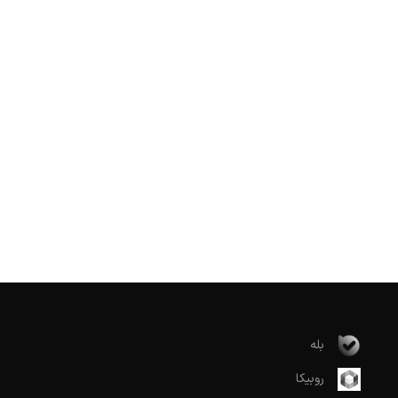
بله
روبیکا