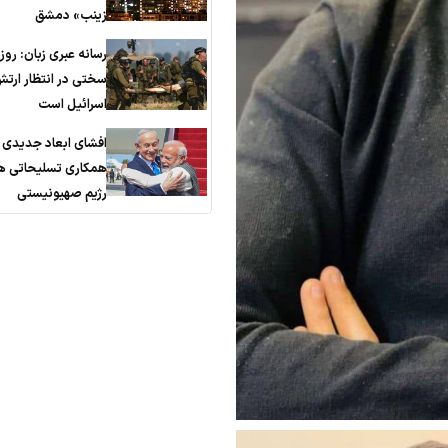
زینب» دمشق
رسانه عبری زبان: روز
سختی در انتظار ارت
اسرائیل است
افشای ابعاد جدیدی ا
همکاری تسلیحاتی هن
رژیم صهیونیستی