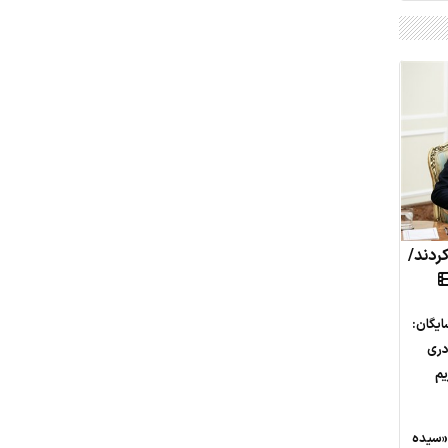
کردند/
ایگان:
دری
یم
«سیده