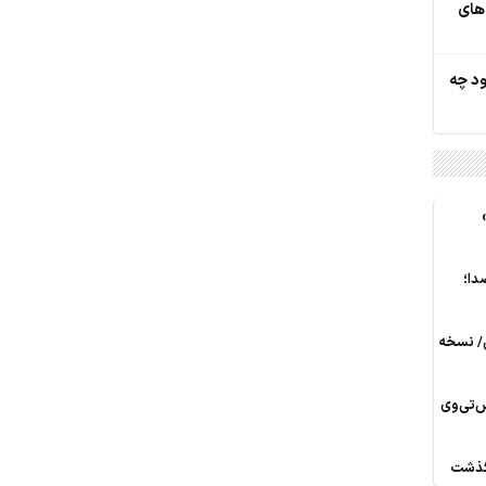
‌های
ود چه
دا؛
ی/ نسخه
س‌تی‌وی
رگذشت