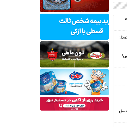
»
صدا؛
ی/
 نسل