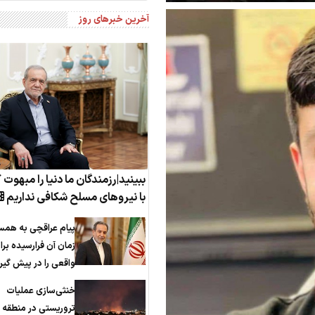
آخرین خبرهای روز
ببینید|رزمندگان ما دنیا را مبهوت 
با نیروهای مسلح شکافی نداریم
پیام عراقچی به همس
زمان آن فرارسیده برا
واقعی را در پیش گیر
خنثی‌سازی عملیات
تروریستی در منطقه 