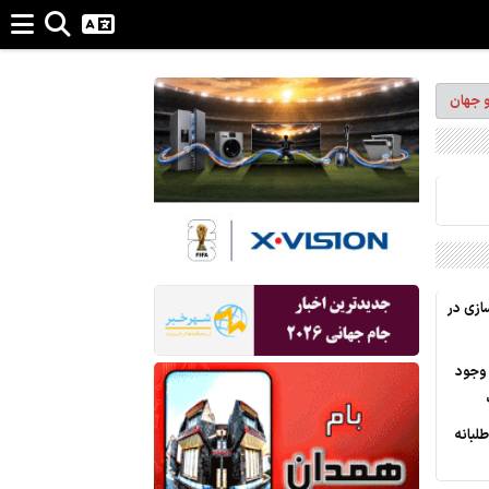
و جهان
زی در
وجود
لبانه