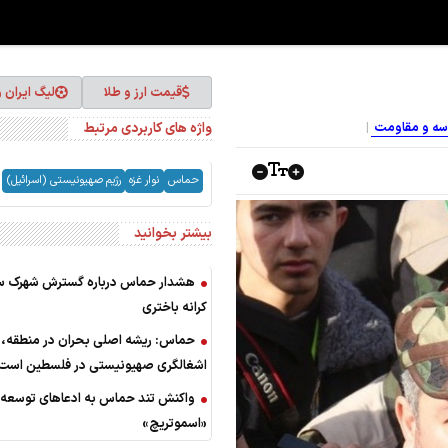
قیمت ارز و طلا
لیگ ایران 
واژه های کاربردی مرتبط
اسه و مقاومت
حماس
نوار غزه
رژیم صهیونیستی (اسرائیل)
بیشتر بخوانید
هشدار حماس درباره گسترش شهرک سا
کرانه باختری
حماس: ریشه اصلی بحران در منطقه، 
اشغالگری صهیونیستی در فلسطین است
واکنش تند حماس به ادعاهای توسعه‌ط
«اسموتریچ»