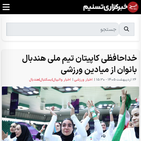
خداحافظی کاپیتان تیم ملی هندبال
بانوان از میادین ورزشی
26 ارديبهشت 1405 - 15:30
|
اخبار ورزشی
|
اخبار والیبال|بسکتبال|هندبال