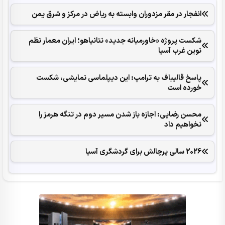
انفجار در مقر مزدوران وابسته به ریاض در مرکز و شرق یمن
شکست پروژه «خاورمیانه جدید» نتانیاهو؛ ایران معمار نظم
نوین غرب آسیا
پاسخ قالیباف به ترامپ: این دیپلماسی نمایشی، شکست
خورده است
محسن رضایی: اجازه باز شدن مسیر دوم در تنگه هرمز را
نخواهیم داد
2026 سالی پرچالش برای گردشگری آسیا