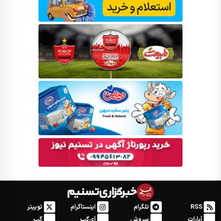
RSS
تلگرام
اینستاگرام
توییتر
آپارات
سروش
آی‌گپ
گپ