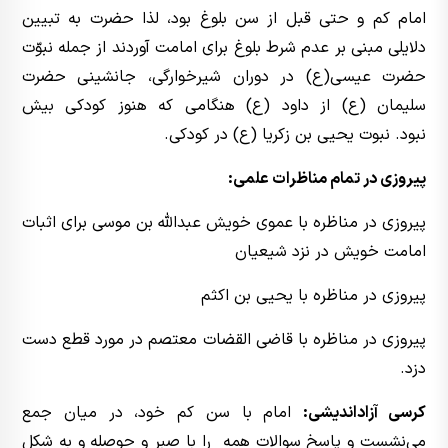
امام کم و حتی قبل از سن بلوغ بود، لذا حضرت به تبیین
دلایلی مبنی بر عدم شرط بلوغ برای امامت آوردند از جمله نبوّت
حضرت عیسى(ع) در دوران شیرخوارگی، جانشینى حضرت
سلیمان (ع) از داود (ع) هنگامى که هنوز کودکى بیش
نبود. نبوت یحیى بن زکریا (ع) در کودکی.
پیروزی در تمام‌ مناظرات علمی:
پیروزی در مناظره با عموی خویش عبدالله بن موسی برای اثبات
امامت خویش در نزد شیعیان
پیروزی در مناظره با یحیی بن اکثم
پیروزی در مناظره با قاضی القضات معتصم در مورد قطع دست
دزد.
کرسی آزاداندیشی:
امام با سن کم خود، در میان جمع
می‌نشست و پاسخ سوالات همه را با صبر و حوصله و به شکل