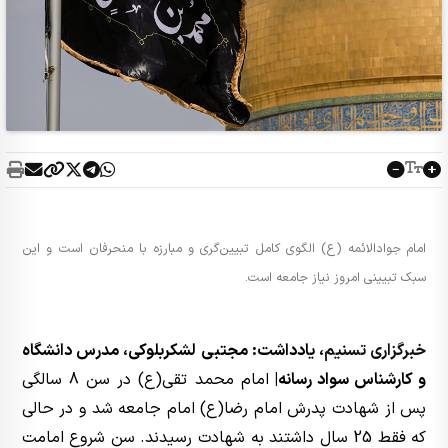
امام جوادالائمه (ع) الگوی کامل تبیین‌گری و مبارزه با منحرفان است و این
سبک تبیینی امروز نیاز جامعه است.
خبرگزاری تسنیم
، یادداشت: مجتبی لشکربلوکی، مدرس دانشگاه
و کارشناس سواد رسانه|
امام محمد تقی(ع) در سن 8 سالگی
پس از شهادت پدرش امام رضا(ع) امام جامعه شد و در حالی
که فقط 25 سال داشتند به شهادت رسیدند. سن شروع امامت