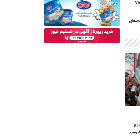
یب درآمدهای نجومی کارگزاری‌ها/75
ت‌های
 به 83 دلار و