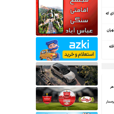
ای که
هران
له
نت در هر
رمسار