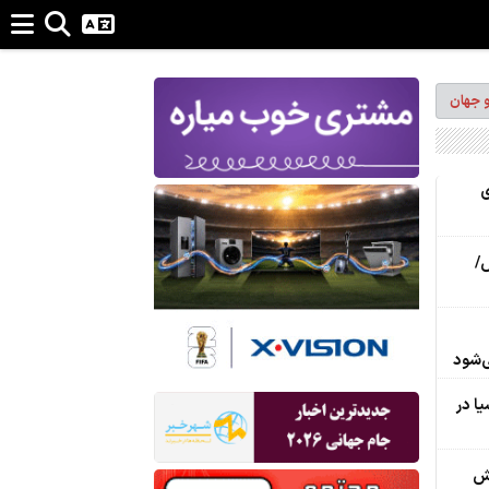
و جهان
ی
س/
‌شود
ا در
یش