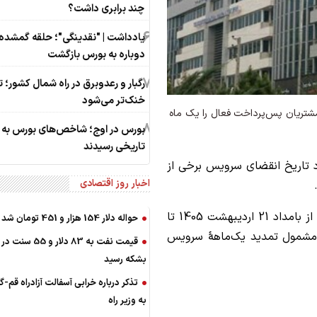
چند برابری داشت؟
6
یادداشت | "نقدینگی"؛ حلقه گمشده‌
دوباره به بورس بازگشت
7
رگبار و رعدوبرق در راه شمال کشور؛ ت
خنک‌تر می‌شود
شتریان پس‌پرداخت فعال را یک ماه
8
بورس در اوج؛ شاخص‌های بورس به ق
تاریخی رسیدند
د تاریخ انقضای سرویس برخی از
اخبار روز اقتصادی
بر این اساس، مشترکانی که موعد پایان قرارداد آنها از بامداد 21 اردیبهشت 1405 تا
حواله دلار 154 هزار و 451 تومان شد
ه صورت خودکار مشمول تمدید یک‌ماهۀ سرویس
قیمت نفت به 83 دلار و 55 س
بشکه رسید
تذکر درباره خرابی آسفالت آزادراه قم-گ
به وزیر راه