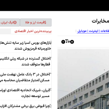
مخابرات
قیمت ارز و طلا
لیگ ایران 
پربیننده‌ترین اخبار اقتصادی
طلاعات | اینترنت | موبایل
1
بازارهای بورس آسیا زیر سایه تنش‌ها
خاورمیانه قرمزپوش شدند
2
اختلال گسترده در شبکه ریلی انگلی
قطارها متوقف شدند
3
اختلال در 3 بانک عامل نهضت ملی
مسکن/امتیاز متقاضیان محاسبه می
4
ایران، شریک اتحادیه اقتصادی اوراسی
مسیر توسعه تجارت
5
چرا قبوض برق برخی مشترکان افزا